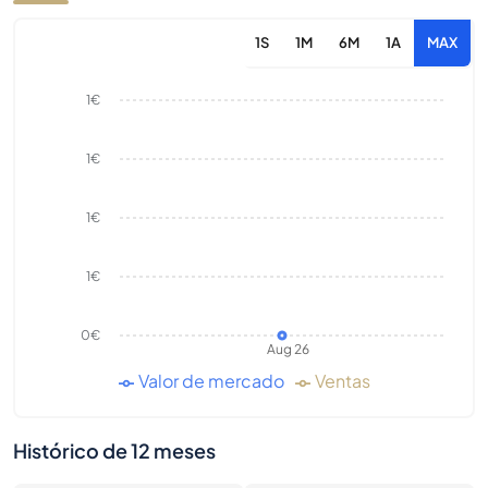
1S
1M
6M
1A
MAX
1€
1€
1€
1€
0€
Aug 26
Valor de mercado
Ventas
Histórico de 12 meses