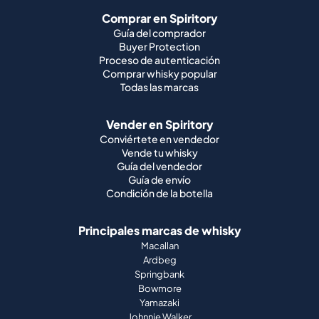
Comprar en Spiritory
Guía del comprador
Buyer Protection
Proceso de autenticación
Comprar whisky popular
Todas las marcas
Vender en Spiritory
Conviértete en vendedor
Vende tu whisky
Guía del vendedor
Guía de envío
Condición de la botella
Principales marcas de whisky
Macallan
Ardbeg
Springbank
Bowmore
Yamazaki
Johnnie Walker