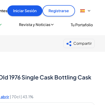
articular
llas rápido, con seguridad y al mejor precio.
ntes
Iniciar Sesión
Registrarse
sionalmente
Revista y Noticias
Tu Portafolio
 a miles de amantes del whisky y los destilados.
ante de Spiritory
Compartir
Old 1976 Single Cask Bottling Cask
abrir
|
70cl |
43.1%