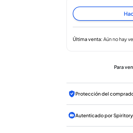
India
Taiwán
Hac
China
Corea
América y el Caribe
Última venta
:
Aún no hay v
Estados Unidos
Canadá
México
Jamaica
Para ve
Guyana
Barbados
Protección del comprador
Autenticado por Spiritory