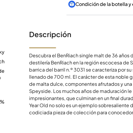
Condición de la botella y
Descripción
ky
Descubra el BenRiach single malt de 36 años d
ch
destilería BenRiach en la región escocesa de 
barrica del barril n.º 3031 se caracteriza por s
de
llenado de 700 ml. El carácter de esta noble 
0
de malta dulce, componentes afrutados y una 
Speyside. Los muchos años de maduración le 
impresionantes, que culminan en un final dur
1%
Year Old no solo es un ejemplo sobresaliente 
codiciada pieza de colección para conocedore