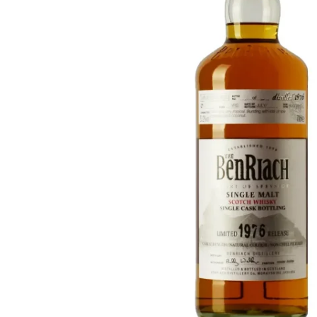
Taiwán
Glendronach
Estados Unidos
Highland Park
Redbreast
Marcas
Royal Salute
Ardbeg
Springbank
Dalmore
Glenfiddich
Bourbon y Americano
Hibiki
Blanton's
Johnnie Walker
Booker's
Laphroaig
Eagle Rare
Macallan
Jack Daniel's
Midleton
Jim Beam
Springbank
Maker's Mark
Yamazaki
Michter's
Pappy Van Winkle
Mejores Ofertas
Weller
Ofertas Destacadas
Woodford Reserve
Menos de 50€
50-100€
Espirituosos y Ron