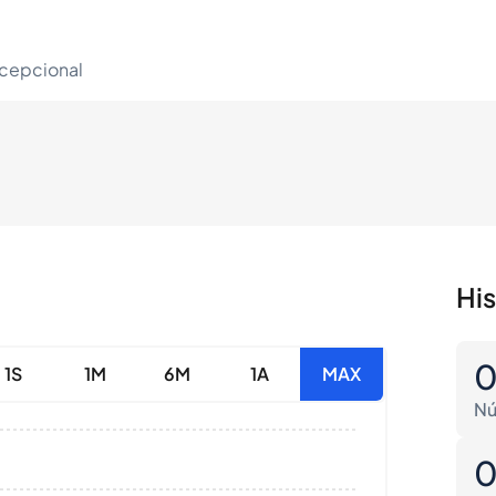
xcepcional
Hi
1S
1M
6M
1A
MAX
Nú