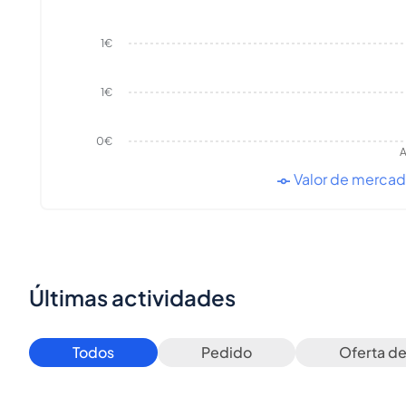
1€
1€
0€
A
Valor de merca
Últimas actividades
Todos
Pedido
Oferta d