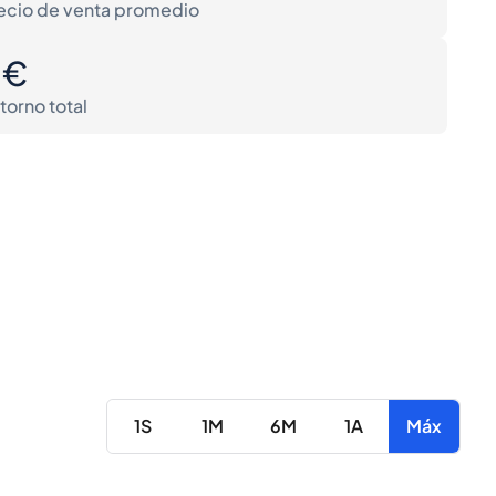
ecio de venta promedio
0€
torno total
1S
1M
6M
1A
Máx