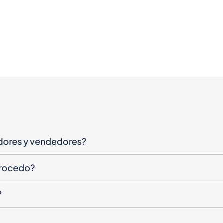
dores y vendedores?
procedo?
?