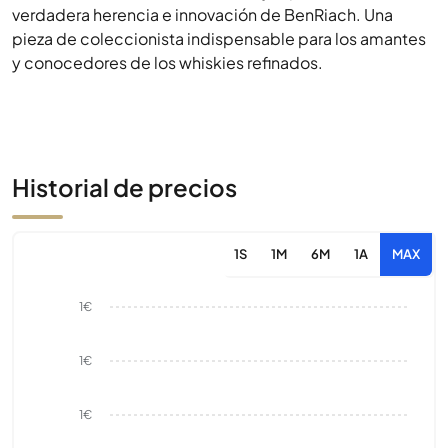
verdadera herencia e innovación de BenRiach. Una
pieza de coleccionista indispensable para los amantes
y conocedores de los whiskies refinados.
Historial de precios
1S
1M
6M
1A
MAX
1€
1€
1€