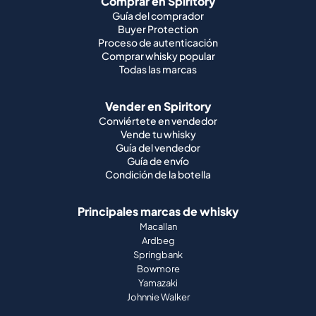
Comprar en Spiritory
Guía del comprador
Buyer Protection
Proceso de autenticación
Comprar whisky popular
Todas las marcas
Vender en Spiritory
Conviértete en vendedor
Vende tu whisky
Guía del vendedor
Guía de envío
Condición de la botella
Principales marcas de whisky
Macallan
Ardbeg
Springbank
Bowmore
Yamazaki
Johnnie Walker