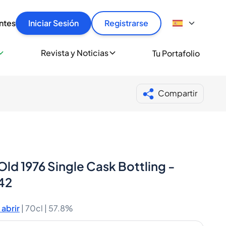
articular
llas rápido, con seguridad y al mejor precio.
ntes
Iniciar Sesión
Registrarse
sionalmente
Revista y Noticias
Tu Portafolio
 a miles de amantes del whisky y los destilados.
ante de Spiritory
Compartir
ld 1976 Single Cask Bottling -
42
abrir
|
70cl |
57.8%