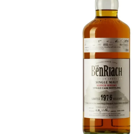
Taiwán
Glendronach
Estados Unidos
Highland Park
Redbreast
Marcas
Royal Salute
Ardbeg
Springbank
Dalmore
Glenfiddich
Bourbon y Americano
Hibiki
Blanton's
Johnnie Walker
Booker's
Laphroaig
Eagle Rare
Macallan
Jack Daniel's
Midleton
Jim Beam
Springbank
Maker's Mark
Yamazaki
Michter's
Pappy Van Winkle
Mejores Ofertas
Weller
Ofertas Destacadas
Woodford Reserve
Menos de 50€
50-100€
Espirituosos y Ron