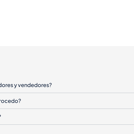
dores y vendedores?
procedo?
?