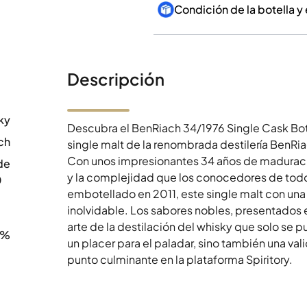
Condición de la botella y
Descripción
ky
Descubra el BenRiach 34/1976 Single Cask Bot
ch
single malt de la renombrada destilería BenRi
Con unos impresionantes 34 años de maduraci
de
y la complejidad que los conocedores de todo
0
embotellado en 2011, este single malt con una
inolvidable. Los sabores nobles, presentados en
arte de la destilación del whisky que solo se 
8%
un placer para el paladar, sino también una val
punto culminante en la plataforma Spiritory.