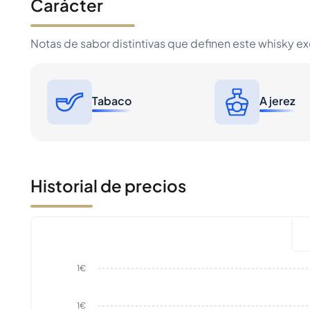
Carácter
Notas de sabor distintivas que definen este whisky e
Tabaco
A jerez
Historial de precios
1€
1€