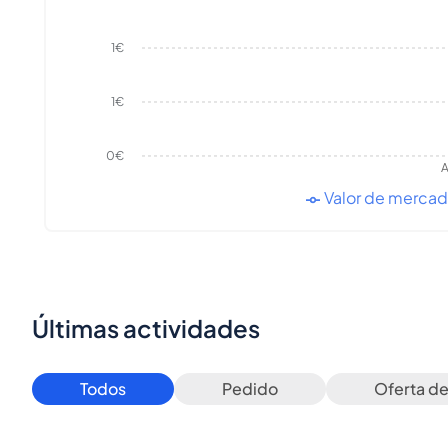
1€
1€
0€
A
Valor de merca
Últimas actividades
Todos
Pedido
Oferta d