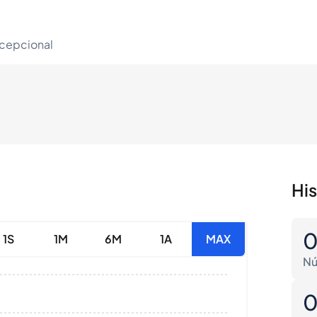
xcepcional
Hi
1S
1M
6M
1A
MAX
Nú