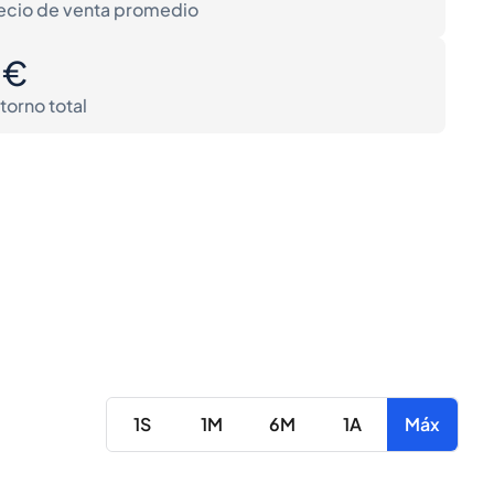
ecio de venta promedio
0€
torno total
1S
1M
6M
1A
Máx