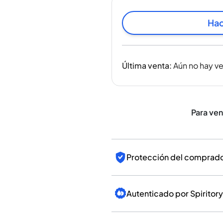
India
Taiwán
Hac
China
Corea
América y el Caribe
Última venta
:
Aún no hay v
Estados Unidos
Canadá
México
Jamaica
Para ve
Guyana
Barbados
Protección del comprador
Autenticado por Spiritory