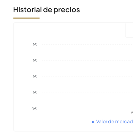
Historial de precios
1€
1€
1€
1€
0€
A
Valor de merca