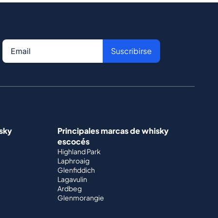
Suscribirse
isky
Principales marcas de whisky
escocés
Highland Park
Laphroaig
Glenfiddich
Lagavulin
Ardbeg
Glenmorangie