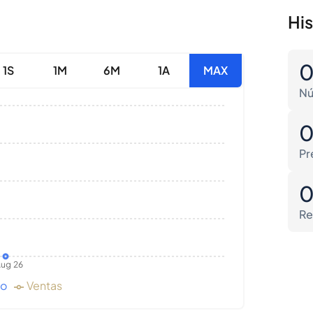
Hi
1S
1M
6M
1A
MAX
Nú
Pr
Re
ug 26
do
Ventas