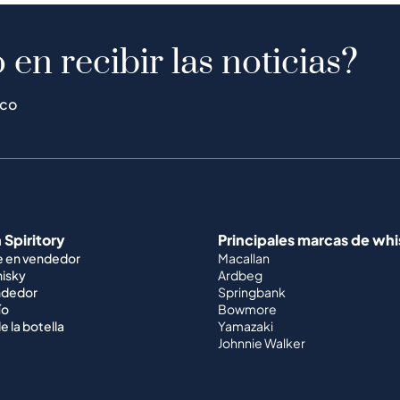
 en recibir las noticias?
ico
 Spiritory
Principales marcas de wh
e en vendedor
Macallan
hisky
Ardbeg
ndedor
Springbank
ío
Bowmore
e la botella
Yamazaki
Johnnie Walker