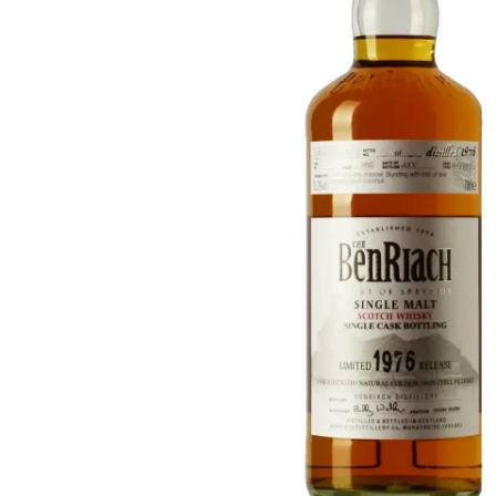
Taiwán
Glendronach
Estados Unidos
Highland Park
Redbreast
Marcas
Royal Salute
Ardbeg
Springbank
Dalmore
Glenfiddich
Bourbon y Americano
Hibiki
Blanton's
Johnnie Walker
Booker's
Laphroaig
Eagle Rare
Macallan
Jack Daniel's
Midleton
Jim Beam
Springbank
Maker's Mark
Yamazaki
Michter's
Pappy Van Winkle
Mejores Ofertas
Weller
Ofertas Destacadas
Woodford Reserve
Menos de 50€
50-100€
Espirituosos y Ron