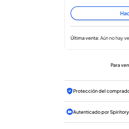
India
Taiwán
Hac
China
Corea
América y el Caribe
Última venta
:
Aún no hay v
Estados Unidos
Canadá
México
Jamaica
Para ve
Guyana
Barbados
Protección del comprador
Autenticado por Spiritory