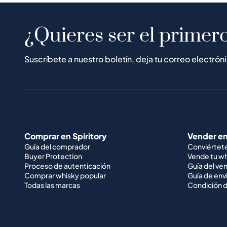
¿Quieres ser el primero
Suscríbete a nuestro boletín, deja tu correo electrón
Comprar en Spiritory
Vender en
Guía del comprador
Conviértet
Buyer Protection
Vende tu w
Proceso de autenticación
Guía del ve
Comprar whisky popular
Guía de env
Todas las marcas
Condición d