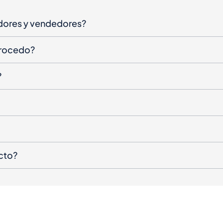
dores y vendedores?
procedo?
?
cto?