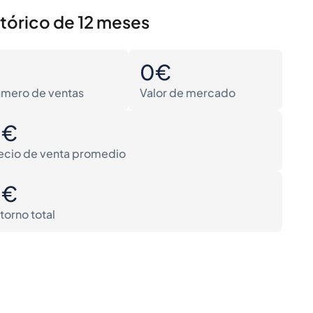
stórico de 12 meses
0
0€
mero de ventas
Valor de mercado
0€
ecio de venta promedio
0€
torno total