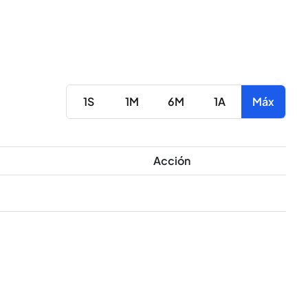
1S
1M
6M
1A
Máx
Acción