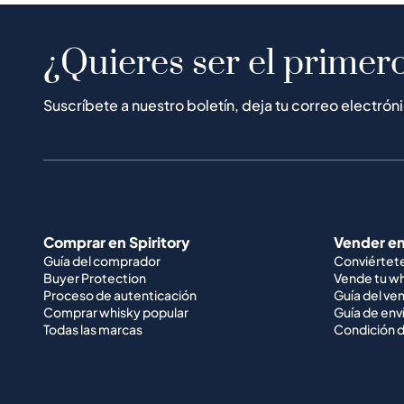
¿Quieres ser el primero
Suscríbete a nuestro boletín, deja tu correo electrón
Comprar en Spiritory
Vender en
Guía del comprador
Conviértet
Buyer Protection
Vende tu w
Proceso de autenticación
Guía del ve
Comprar whisky popular
Guía de env
Todas las marcas
Condición d