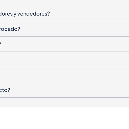
dores y vendedores?
procedo?
?
cto?