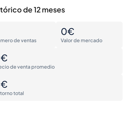
stórico de 12 meses
0
0€
mero de ventas
Valor de mercado
0€
ecio de venta promedio
0€
torno total