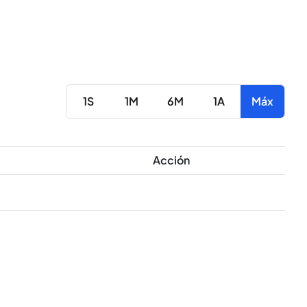
1S
1M
6M
1A
Máx
Acción