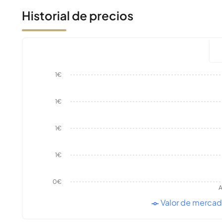
Historial de precios
1€
1€
1€
1€
0€
A
Valor de merca