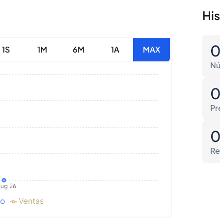
Hi
1S
1M
6M
1A
MAX
Nú
Pr
Re
ug 26
do
Ventas