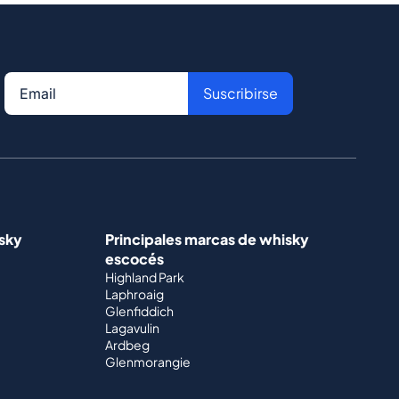
Suscribirse
isky
Principales marcas de whisky
escocés
Highland Park
Laphroaig
Glenfiddich
Lagavulin
Ardbeg
Glenmorangie