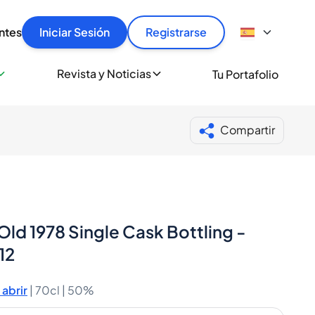
articular
llas rápido, con seguridad y al mejor precio.
ntes
Iniciar Sesión
Registrarse
sionalmente
Revista y Noticias
Tu Portafolio
 a miles de amantes del whisky y los destilados.
ante de Spiritory
Compartir
ld 1978 Single Cask Bottling -
12
abrir
|
70cl |
50%