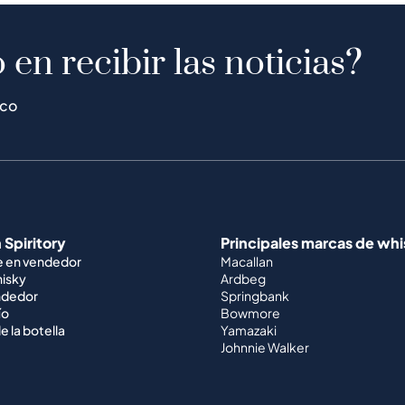
 en recibir las noticias?
ico
 Spiritory
Principales marcas de wh
e en vendedor
Macallan
hisky
Ardbeg
ndedor
Springbank
ío
Bowmore
e la botella
Yamazaki
Johnnie Walker