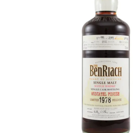
Taiwán
Glendronach
Estados Unidos
Highland Park
Redbreast
Marcas
Royal Salute
Ardbeg
Springbank
Dalmore
Glenfiddich
Bourbon y Americano
Hibiki
Blanton's
Johnnie Walker
Booker's
Laphroaig
Eagle Rare
Macallan
Jack Daniel's
Midleton
Jim Beam
Springbank
Maker's Mark
Yamazaki
Michter's
Pappy Van Winkle
Mejores Ofertas
Weller
Ofertas Destacadas
Woodford Reserve
Menos de 50€
50-100€
Espirituosos y Ron