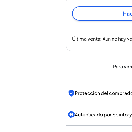
India
Taiwán
Hac
China
Corea
América y el Caribe
Última venta
:
Aún no hay v
Estados Unidos
Canadá
México
Jamaica
Para ve
Guyana
Barbados
Protección del comprador
Autenticado por Spiritory