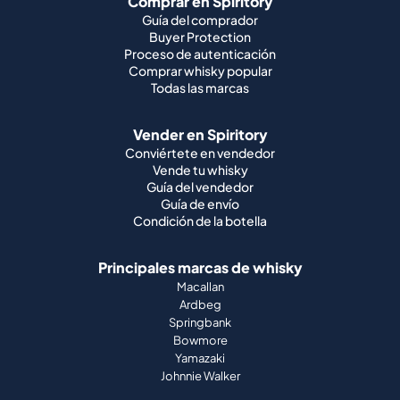
Comprar en Spiritory
Guía del comprador
Buyer Protection
Proceso de autenticación
Comprar whisky popular
Todas las marcas
Vender en Spiritory
Conviértete en vendedor
Vende tu whisky
Guía del vendedor
Guía de envío
Condición de la botella
Principales marcas de whisky
Macallan
Ardbeg
Springbank
Bowmore
Yamazaki
Johnnie Walker