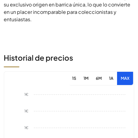
su exclusivo origen en barrica única, lo que lo convierte
en un placer incomparable para coleccionistas y
entusiastas.
Historial de precios
1S
1M
6M
1A
MAX
1€
1€
1€