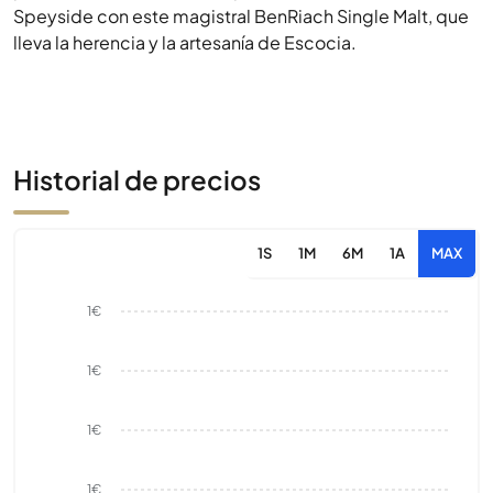
Speyside con este magistral BenRiach Single Malt, que
lleva la herencia y la artesanía de Escocia.
Historial de precios
1S
1M
6M
1A
MAX
1€
1€
1€
1€