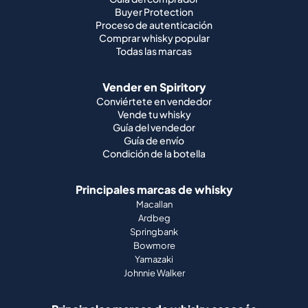
Buyer Protection
Proceso de autenticación
Comprar whisky popular
Todas las marcas
Vender en Spiritory
Conviértete en vendedor
Vende tu whisky
Guía del vendedor
Guía de envío
Condición de la botella
Principales marcas de whisky
Macallan
Ardbeg
Springbank
Bowmore
Yamazaki
Johnnie Walker