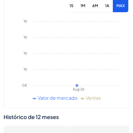
1S
1M
6M
1A
MAX
1€
1€
1€
1€
0€
Aug 26
Valor de mercado
Ventas
Histórico de 12 meses