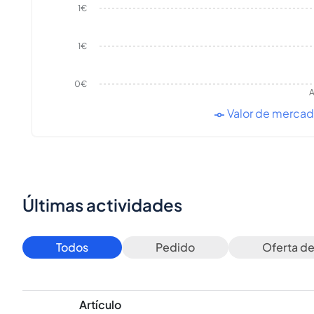
1€
1€
0€
A
Valor de merca
Últimas actividades
Todos
Pedido
Oferta d
Artículo