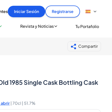
articular
llas rápido, con seguridad y al mejor precio.
ntes
Iniciar Sesión
Registrarse
sionalmente
Revista y Noticias
Tu Portafolio
 a miles de amantes del whisky y los destilados.
ante de Spiritory
Compartir
Old 1985 Single Cask Bottling Cask
abrir
|
70cl |
51.7%