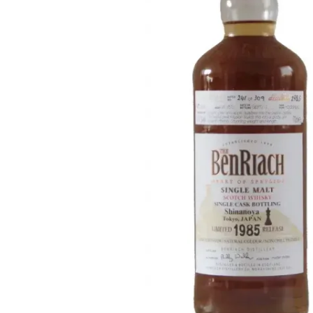
Taiwán
Glendronach
Estados Unidos
Highland Park
Redbreast
Marcas
Royal Salute
Ardbeg
Springbank
Dalmore
Glenfiddich
Bourbon y Americano
Hibiki
Blanton's
Johnnie Walker
Booker's
Laphroaig
Eagle Rare
Macallan
Jack Daniel's
Midleton
Jim Beam
Springbank
Maker's Mark
Yamazaki
Michter's
Pappy Van Winkle
Mejores Ofertas
Weller
Ofertas Destacadas
Woodford Reserve
Menos de 50€
50-100€
Espirituosos y Ron