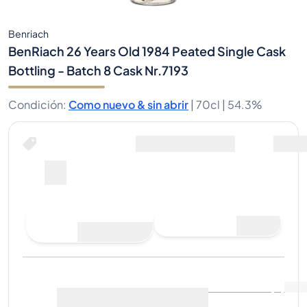
Benriach
BenRiach 26 Years Old 1984 Peated Single Cask
Bottling - Batch 8 Cask Nr.7193
Condición
:
Como nuevo & sin abrir
|
70cl |
54.3%
Hacer una oferta de compra
Última venta
:
Aún no hay
Ver datos de mercado
(
..
)
ventas
Vender ahora