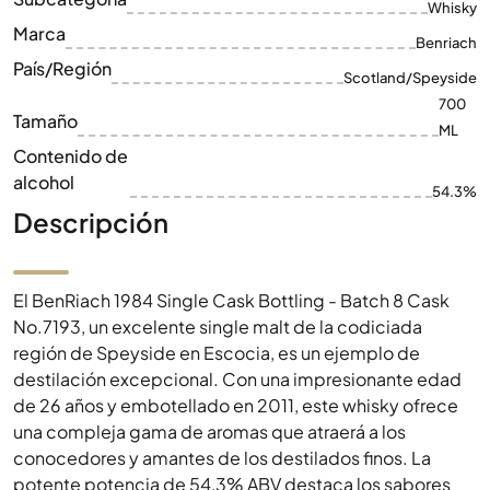
Tamaño
ML
Contenido de
alcohol
54.3%
Descripción
El BenRiach 1984 Single Cask Bottling - Batch 8 Cask
No.7193, un excelente single malt de la codiciada
región de Speyside en Escocia, es un ejemplo de
destilación excepcional. Con una impresionante edad
de 26 años y embotellado en 2011, este whisky ofrece
una compleja gama de aromas que atraerá a los
conocedores y amantes de los destilados finos. La
potente potencia de 54,3% ABV destaca los sabores
robustos y ricos que se ofrecen en una botella de 700
ml. Aromas de especias suaves, fruta madura y un toque
de madera de roble provocan una experiencia sensual
con cada sorbo. El BenRiach 1984 es una rareza que no