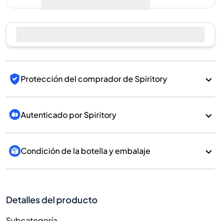
Protección del comprador de Spiritory
Autenticado por Spiritory
Condición de la botella y embalaje
Detalles del producto
Subcategoría
Whisky
Marca
Benriach
País/Región
Scotland/Speyside
700