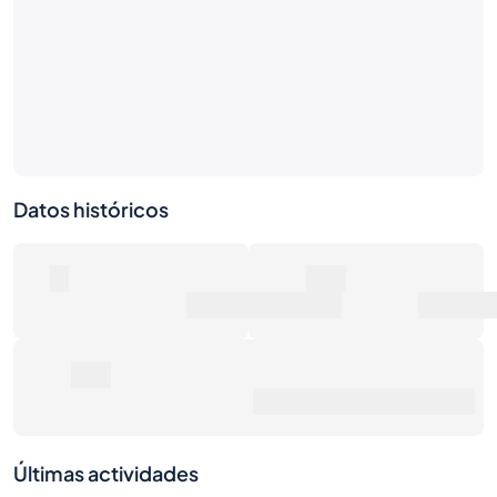
Datos históricos
0
0€
Número de ventas
Valor de mercado
0€
Precio de venta promedio
Últimas actividades
1S
1M
6M
1A
Máx