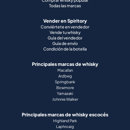
Vende tu whisky
Guía del vendedor
Guía de envío
Condición de la botella
Principales marcas de whisky
Macallan
Ardbeg
Springbank
Bowmore
Yamazaki
Johnnie Walker
Principales marcas de whisky escocés
Highland Park
Laphroaig
Glenfiddich
Lagavulin
Ardbeg
Glenmorangie