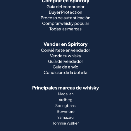
Comprar en Spiritory
Guía del comprador
Buyer Protection
Proceso de autenticación
Comprar whisky popular
Todas las marcas
Vender en Spiritory
Conviértete en vendedor
Vende tu whisky
Guía del vendedor
Guía de envío
Condición de la botella
Principales marcas de whisky
Macallan
Ardbeg
Springbank
Bowmore
Yamazaki
Johnnie Walker