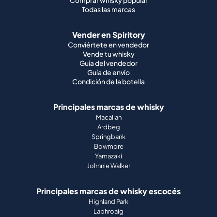
Vende tu whisky
Guía del vendedor
Guía de envío
Condición de la botella
Principales marcas de whisky
Macallan
Ardbeg
Springbank
Bowmore
Yamazaki
Johnnie Walker
Principales marcas de whisky escocés
Highland Park
Laphroaig
Glenfiddich
Lagavulin
Ardbeg
Glenmorangie