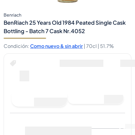
Benriach
BenRiach 25 Years Old 1984 Peated Single Cask
Bottling - Batch 7 Cask Nr.4052
Condición
:
Como nuevo & sin abrir
|
70cl |
51.7%
Hacer una oferta de compra
Última venta
:
Aún no hay
Ver datos de mercado
(
0
)
ventas
Vender ahora