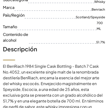
Tamaño
ML
Contenido de
alcohol
51.7%
Descripción
El BenRiach 1984 Single Cask Bottling - Batch 7 Cask
No.4052, un excelente single malt de la renombrada
destilería BenRiach, encarna la esencia del mejor arte
del whisky escocés. Envejecido magistralmente en
Speyside, Escocia, a una edad de 25 años, esta
exclusiva gota se presenta con un grado alcohólico del
51,7% y en una elegante botella de 700 ml. En términos
de perfil de sabor, este whisky impresiona con un
equilibrio armonioso de aromas complejos. Como
embotellado de una sola barrica, ofrece a los amantes
del whisky una experiencia de sabor única y sin
adulterar. Un verdadero tesoro para coleccionistas y