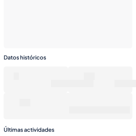
Datos históricos
0
0€
Número de ventas
Valor de mercado
0€
Precio de venta promedio
Últimas actividades
1S
1M
6M
1A
Máx