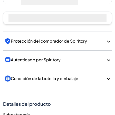
Protección del comprador de Spiritory
Autenticado por Spiritory
Condición de la botella y embalaje
Detalles del producto
Subcategoría
Whisky
Marca
Benriach
País/Región
Scotland/Speyside
700