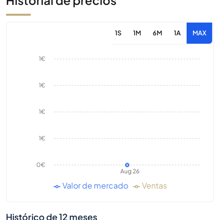
Historial de precios
1S
1M
6M
1A
MAX
1€
1€
1€
1€
0€
Aug 26
Valor de mercado
Ventas
Histórico de 12 meses