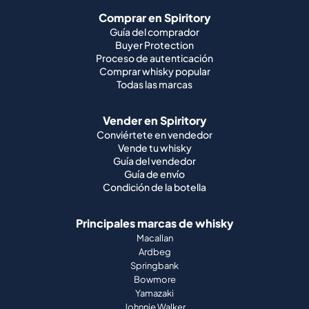
Comprar en Spiritory
Guía del comprador
Buyer Protection
Proceso de autenticación
Comprar whisky popular
Todas las marcas
Vender en Spiritory
Conviértete en vendedor
Vende tu whisky
Guía del vendedor
Guía de envío
Condición de la botella
Principales marcas de whisky
Macallan
Ardbeg
Springbank
Bowmore
Yamazaki
Johnnie Walker