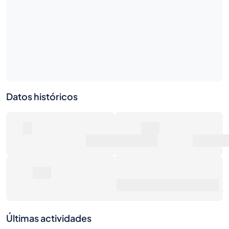
Datos históricos
0
0€
Número de ventas
Valor de mercado
0€
Precio de venta promedio
Últimas actividades
1S
1M
6M
1A
Máx