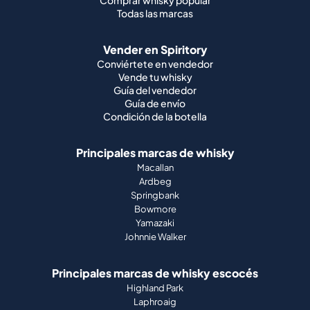
Vende tu whisky
Guía del vendedor
Guía de envío
Condición de la botella
Principales marcas de whisky
Macallan
Ardbeg
Springbank
Bowmore
Yamazaki
Johnnie Walker
Principales marcas de whisky escocés
Highland Park
Laphroaig
Glenfiddich
Lagavulin
Ardbeg
Glenmorangie