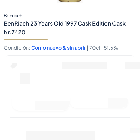
Benriach
BenRiach 23 Years Old 1997 Cask Edition Cask
Nr.7420
Condición
:
Como nuevo & sin abrir
|
70cl |
51.6%
Hacer una oferta de compra
Última venta
:
Aún no hay
Ver datos de mercado
(
..
)
ventas
Vender ahora