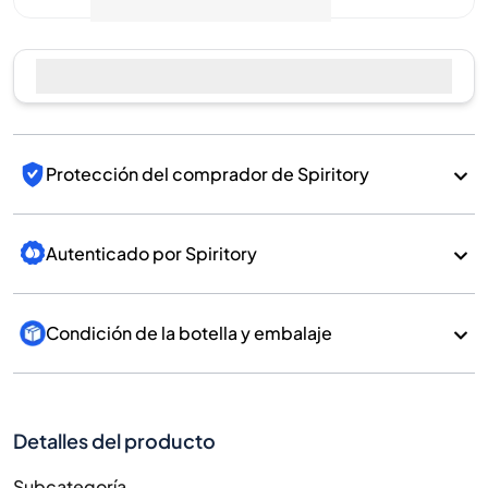
Protección del comprador de Spiritory
Autenticado por Spiritory
Condición de la botella y embalaje
Detalles del producto
Subcategoría
Whisky
Marca
Benriach
País/Región
Scotland/Speyside
700