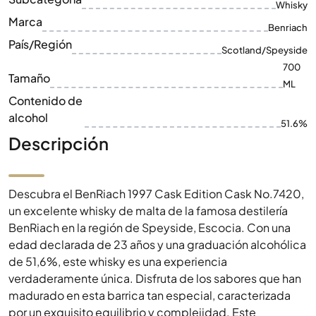
Tamaño
ML
Contenido de
alcohol
51.6%
Descripción
Descubra el BenRiach 1997 Cask Edition Cask No.7420,
un excelente whisky de malta de la famosa destilería
BenRiach en la región de Speyside, Escocia. Con una
edad declarada de 23 años y una graduación alcohólica
de 51,6%, este whisky es una experiencia
verdaderamente única. Disfruta de los sabores que han
madurado en esta barrica tan especial, caracterizada
por un exquisito equilibrio y complejidad. Este
embotellado de edición limitada es imprescindible
para todos los conocedores y coleccionistas de whisky.
El BenRiach 1997 manifiesta el arte y la tradición de la
elaboración del whisky escocés y ofrece una