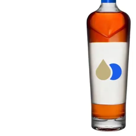
Taiwán
Glendronach
Estados Unidos
Highland Park
Redbreast
Marcas
Royal Salute
Ardbeg
Springbank
Dalmore
Glenfiddich
Bourbon y Americano
Hibiki
Blanton's
Johnnie Walker
Booker's
Laphroaig
Eagle Rare
Macallan
Jack Daniel's
Midleton
Jim Beam
Springbank
Maker's Mark
Yamazaki
Michter's
Pappy Van Winkle
Mejores Ofertas
Weller
Ofertas Destacadas
Woodford Reserve
Menos de 50€
50-100€
Espirituosos y Ron