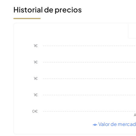
Historial de precios
1€
1€
1€
1€
0€
A
Valor de merca