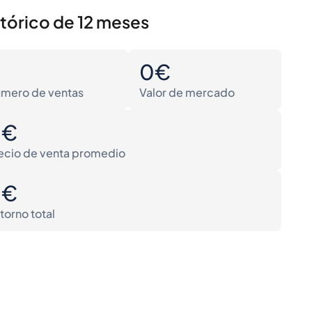
stórico de 12 meses
0
0€
mero de ventas
Valor de mercado
0€
ecio de venta promedio
0€
torno total