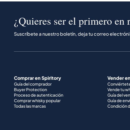
¿Quieres ser el primero en r
Suscríbete a nuestro boletín, deja tu correo electrón
Comprar en Spiritory
Vender en
Guía del comprador
Conviértet
Buyer Protection
Vende tu w
Proceso de autenticación
Guía del ve
Comprar whisky popular
Guía de env
Todas las marcas
Condición d