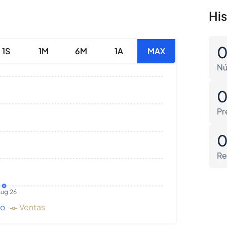
Hi
1S
1M
6M
1A
MAX
Nú
Pr
Re
ug 26
do
Ventas