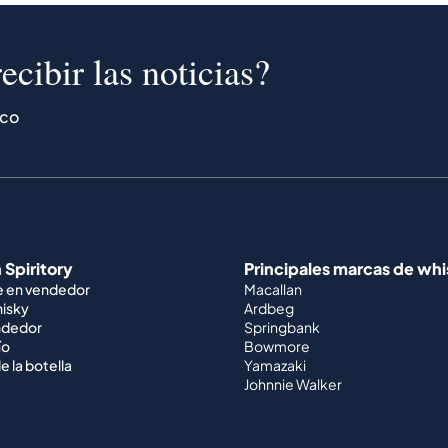
ecibir las noticias?
ico
 Spiritory
Principales marcas de wh
e en vendedor
Macallan
hisky
Ardbeg
ndedor
Springbank
ío
Bowmore
e la botella
Yamazaki
Johnnie Walker