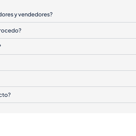
dores y vendedores?
procedo?
?
cto?