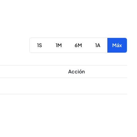
1S
1M
6M
1A
Máx
Acción