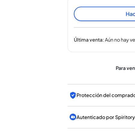
India
Taiwán
Hac
China
Corea
América y el Caribe
Última venta
:
Aún no hay v
Estados Unidos
Canadá
México
Jamaica
Para ve
Guyana
Barbados
Protección del comprador
Autenticado por Spiritory