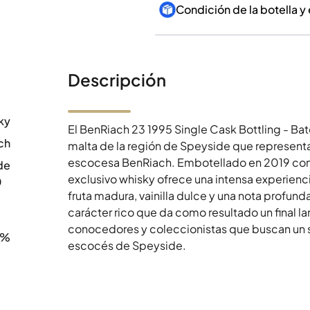
Condición de la botella y
Descripción
ky
El BenRiach 23 1995 Single Cask Bottling - B
ch
malta de la región de Speyside que representa 
escocesa BenRiach. Embotellado en 2019 con 
de
exclusivo whisky ofrece una intensa experienc
0
fruta madura, vainilla dulce y una nota profun
carácter rico que da como resultado un final lar
conocedores y coleccionistas que buscan un s
7%
escocés de Speyside.