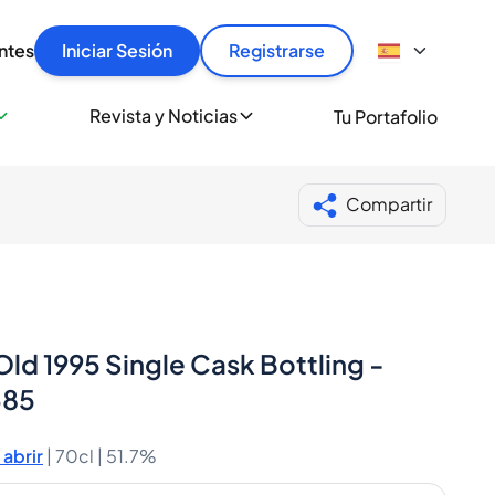
articular
llas rápido, con seguridad y al mejor precio.
ntes
Iniciar Sesión
Registrarse
sionalmente
Revista y Noticias
Tu Portafolio
 a miles de amantes del whisky y los destilados.
ante de Spiritory
Compartir
ld 1995 Single Cask Bottling -
385
abrir
|
70cl |
51.7%