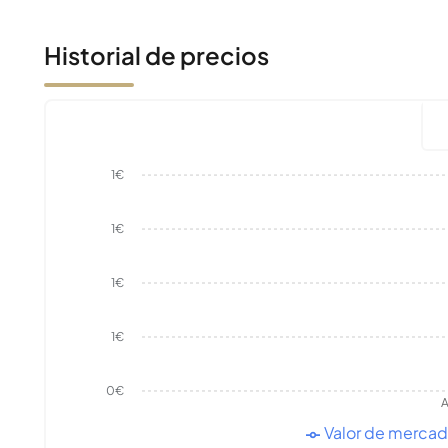
Historial de precios
1€
1€
1€
1€
0€
A
Valor de merca