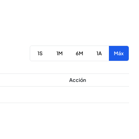
1S
1M
6M
1A
Máx
Acción