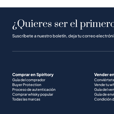
¿Quieres ser el primero
Suscríbete a nuestro boletín, deja tu correo electrón
Comprar en Spiritory
Vender en
Guía del comprador
Conviértet
Buyer Protection
Vende tu w
Proceso de autenticación
Guía del ve
Comprar whisky popular
Guía de env
Todas las marcas
Condición d