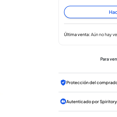
India
Taiwán
Hac
China
Corea
América y el Caribe
Última venta
:
Aún no hay v
Estados Unidos
Canadá
México
Jamaica
Para ve
Guyana
Barbados
Protección del comprador
Autenticado por Spiritory