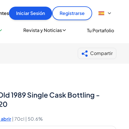
articular
llas rápido, con seguridad y al mejor precio.
ntes
Iniciar Sesión
Registrarse
sionalmente
Revista y Noticias
Tu Portafolio
 a miles de amantes del whisky y los destilados.
ante de Spiritory
Compartir
ld 1989 Single Cask Bottling -
620
abrir
|
70cl |
50.6%