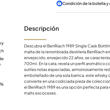
Condición de la botella y
Descripción
ky
Descubra el BenRiach 1989 Single Cask Bottli
ch
malta de la renombrada destilería BenRiach e
envejecido, envejecido 22 años, se caracteriza
de
700ml. En la cata, revela un perfil aromático 
0
sutiles notas especiadas, armoniosamente re
embotellado de una sola barrica, este whisky of
convierte en una codiciada pieza de coleccion
6%
el BenRiach 1989 es una opción perfecta para e
malts escoceses.