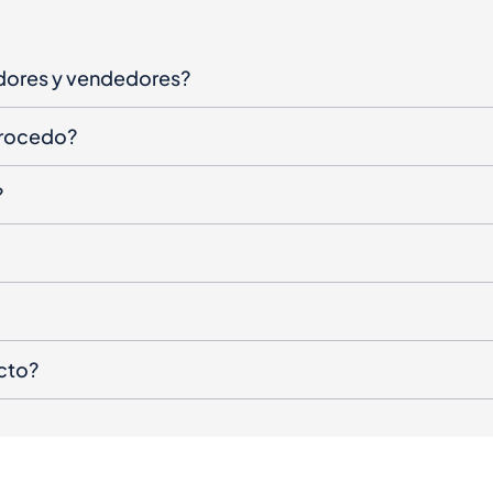
dores y vendedores?
procedo?
?
cto?