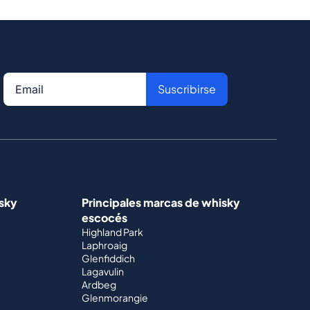
Suscribirse
isky
Principales marcas de whisky
escocés
Highland Park
Laphroaig
Glenfiddich
Lagavulin
Ardbeg
Glenmorangie