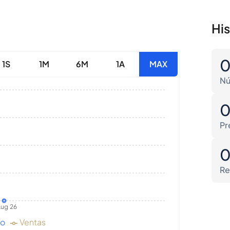
Hi
1S
1M
6M
1A
MAX
Nú
Pr
Re
ug 26
do
Ventas