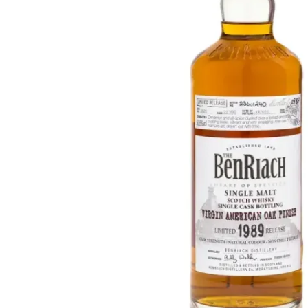
Taiwán
Glendronach
Estados Unidos
Highland Park
Redbreast
Marcas
Royal Salute
Ardbeg
Springbank
Dalmore
Glenfiddich
Bourbon y Americano
Hibiki
Blanton's
Johnnie Walker
Booker's
Laphroaig
Eagle Rare
Macallan
Jack Daniel's
Midleton
Jim Beam
Springbank
Maker's Mark
Yamazaki
Michter's
Pappy Van Winkle
Mejores Ofertas
Weller
Ofertas Destacadas
Woodford Reserve
Menos de 50€
50-100€
Espirituosos y Ron