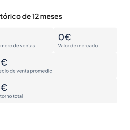
stórico de 12 meses
0
0€
mero de ventas
Valor de mercado
0€
ecio de venta promedio
0€
torno total