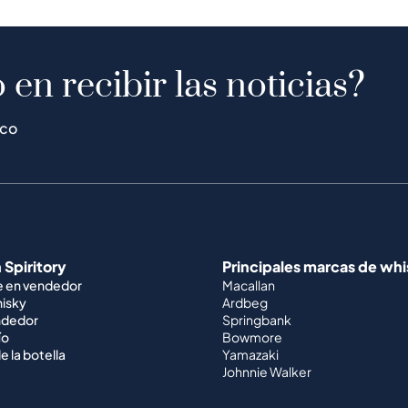
 en recibir las noticias?
ico
 Spiritory
Principales marcas de wh
e en vendedor
Macallan
hisky
Ardbeg
ndedor
Springbank
ío
Bowmore
e la botella
Yamazaki
Johnnie Walker