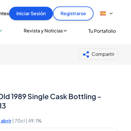
articular
llas rápido, con seguridad y al mejor precio.
ntes
Iniciar Sesión
Registrarse
sionalmente
Revista y Noticias
Tu Portafolio
 a miles de amantes del whisky y los destilados.
ante de Spiritory
Compartir
ld 1989 Single Cask Bottling -
13
abrir
|
70cl |
49.1%