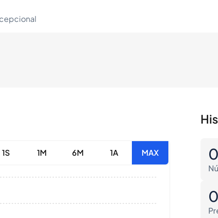
xcepcional
Hi
1S
1M
6M
1A
MAX
Nú
Pr