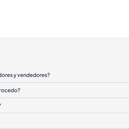
dores y vendedores?
procedo?
?