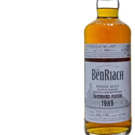
Taiwán
Glendronach
Estados Unidos
Highland Park
Redbreast
Marcas
Royal Salute
Ardbeg
Springbank
Dalmore
Glenfiddich
Bourbon y Americano
Hibiki
Blanton's
Johnnie Walker
Booker's
Laphroaig
Eagle Rare
Macallan
Jack Daniel's
Midleton
Jim Beam
Springbank
Maker's Mark
Yamazaki
Michter's
Pappy Van Winkle
Mejores Ofertas
Weller
Ofertas Destacadas
Woodford Reserve
Menos de 50€
50-100€
Espirituosos y Ron