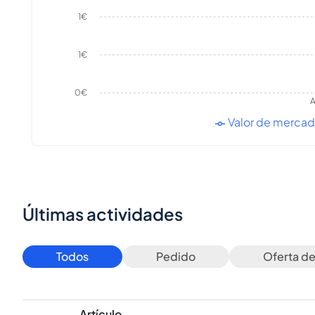
1€
1€
0€
A
Valor de merca
Últimas actividades
Todos
Pedido
Oferta d
Artículo