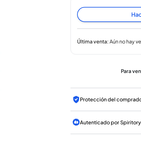
India
Taiwán
Hac
China
Corea
América y el Caribe
Última venta
:
Aún no hay v
Estados Unidos
Canadá
México
Jamaica
Para ve
Guyana
Barbados
Protección del comprador
Autenticado por Spiritory