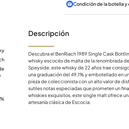
Condición de la botella y
Descripción
ky
Descubra el BenRiach 1989 Single Cask Bottli
ch
whisky escocés de malta de la renombrada dest
Speyside, este whisky de 22 años trae consi
de
una graduación del 49,1% y embotellado en un
0
pieza de coleccionista con un alto valor de disf
sutiles notas especiadas que prometen un fina
whiskies exquisitos, este single malt ofrece un
1%
artesanía clásica de Escocia.