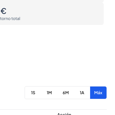
0€
torno total
1S
1M
6M
1A
Máx
Acción