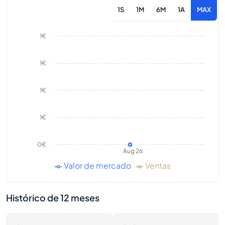
1S
1M
6M
1A
MAX
1€
1€
1€
1€
0€
Aug 26
Valor de mercado
Ventas
Histórico de 12 meses