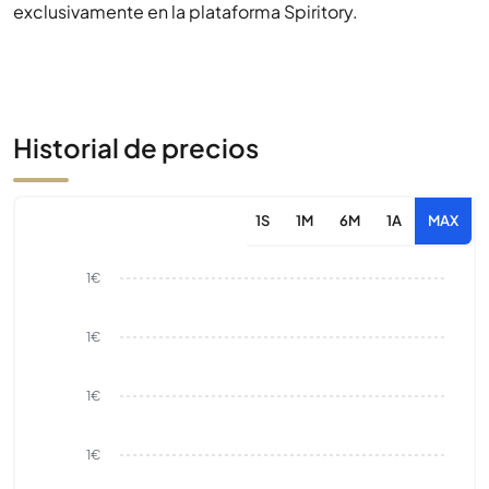
exclusivamente en la plataforma Spiritory.
Historial de precios
1S
1M
6M
1A
MAX
1€
1€
1€
1€