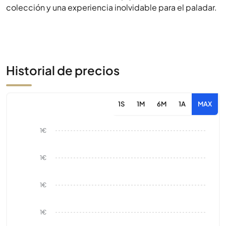
colección y una experiencia inolvidable para el paladar.
Historial de precios
1S
1M
6M
1A
MAX
1€
1€
1€
1€