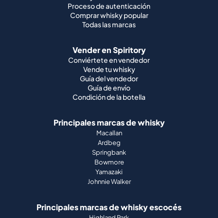
Proceso de autenticación
Comprar whisky popular
Todas las marcas
Vender en Spiritory
Conviértete en vendedor
Vende tu whisky
Guía del vendedor
Guía de envío
Condición de la botella
Principales marcas de whisky
Macallan
Ardbeg
Springbank
Bowmore
Yamazaki
Johnnie Walker
Principales marcas de whisky escocés
Highland Park