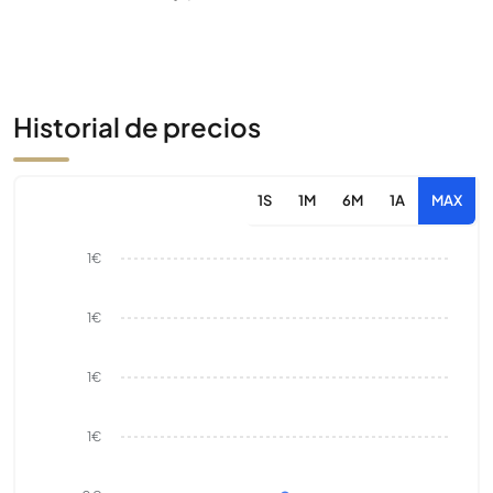
Historial de precios
1S
1M
6M
1A
MAX
1€
1€
1€
1€