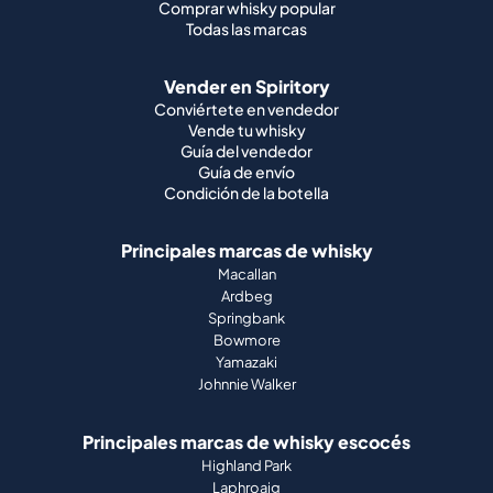
Comprar whisky popular
Todas las marcas
Vender en Spiritory
Conviértete en vendedor
Vende tu whisky
Guía del vendedor
Guía de envío
Condición de la botella
Principales marcas de whisky
Macallan
Ardbeg
Springbank
Bowmore
Yamazaki
Johnnie Walker
Principales marcas de whisky escocés
Highland Park
Laphroaig