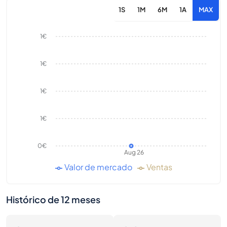
1S
1M
6M
1A
MAX
1€
1€
1€
1€
0€
Aug 26
Valor de mercado
Ventas
Histórico de 12 meses