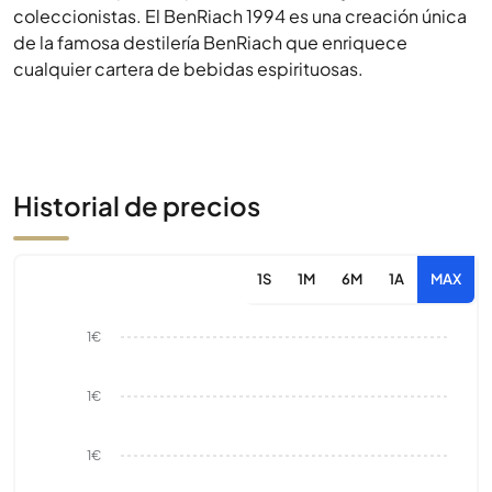
coleccionistas. El BenRiach 1994 es una creación única
de la famosa destilería BenRiach que enriquece
cualquier cartera de bebidas espirituosas.
Historial de precios
1S
1M
6M
1A
MAX
1€
1€
1€