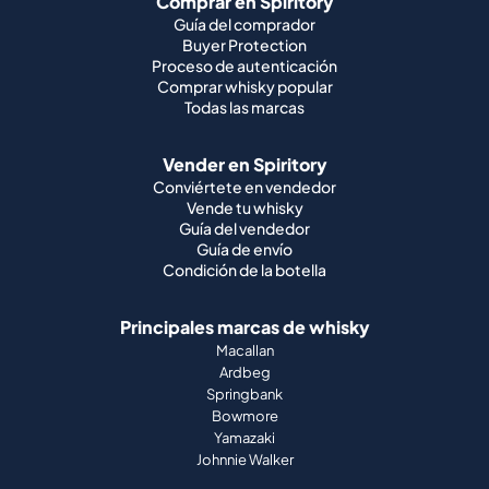
Comprar en Spiritory
Guía del comprador
Buyer Protection
Proceso de autenticación
Comprar whisky popular
Todas las marcas
Vender en Spiritory
Conviértete en vendedor
Vende tu whisky
Guía del vendedor
Guía de envío
Condición de la botella
Principales marcas de whisky
Macallan
Ardbeg
Springbank
Bowmore
Yamazaki
Johnnie Walker