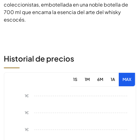
coleccionistas, embotellada en una noble botella de
700 ml que encarna la esencia del arte del whisky
escocés.
Historial de precios
1S
1M
6M
1A
MAX
1€
1€
1€