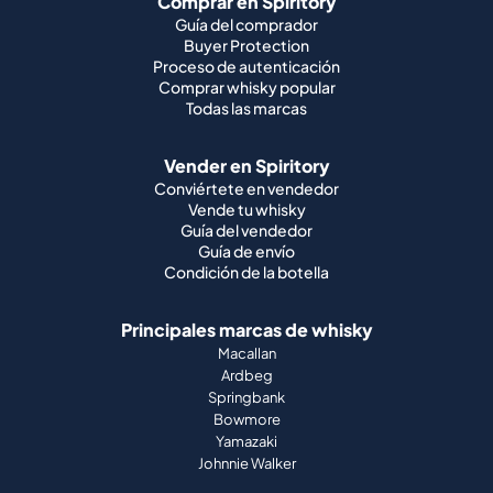
Comprar en Spiritory
Guía del comprador
Buyer Protection
Proceso de autenticación
Comprar whisky popular
Todas las marcas
Vender en Spiritory
Conviértete en vendedor
Vende tu whisky
Guía del vendedor
Guía de envío
Condición de la botella
Principales marcas de whisky
Macallan
Ardbeg
Springbank
Bowmore
Yamazaki
Johnnie Walker