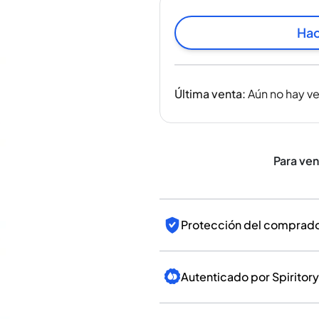
India
Taiwán
Hac
China
Corea
América y el Caribe
Última venta
:
Aún no hay v
Estados Unidos
Canadá
México
Jamaica
Para ve
Guyana
Barbados
Protección del comprador
Autenticado por Spiritory