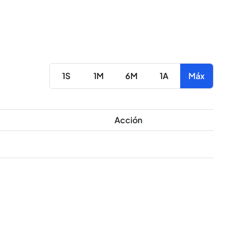
1S
1M
6M
1A
Máx
Acción