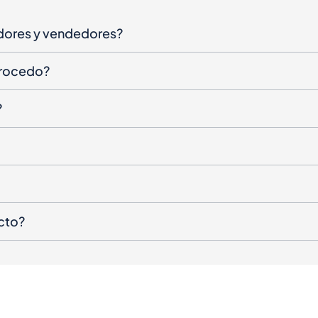
dores y vendedores?
procedo?
?
cto?