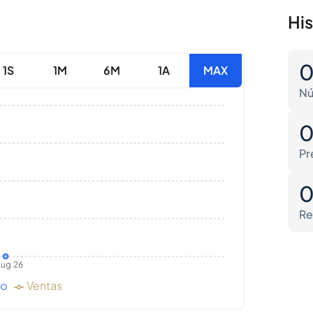
Hi
1S
1M
6M
1A
MAX
Nú
Pr
Re
ug 26
do
Ventas