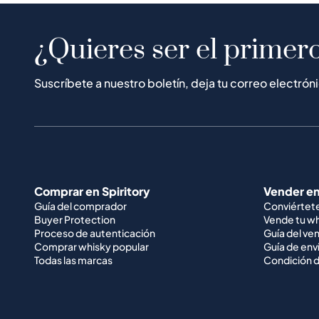
¿Quieres ser el primero
Suscríbete a nuestro boletín, deja tu correo electrón
Comprar en Spiritory
Vender en
Guía del comprador
Conviértet
Buyer Protection
Vende tu w
Proceso de autenticación
Guía del ve
Comprar whisky popular
Guía de env
Todas las marcas
Condición d