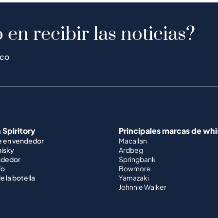
 en recibir las noticias?
ico
 Spiritory
Principales marcas de wh
e en vendedor
Macallan
hisky
Ardbeg
ndedor
Springbank
ío
Bowmore
e la botella
Yamazaki
Johnnie Walker