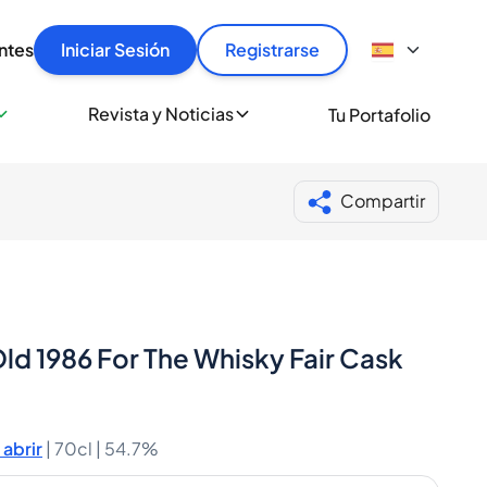
articular
llas rápido, con seguridad y al mejor precio.
ntes
Iniciar Sesión
Registrarse
sionalmente
Revista y Noticias
Tu Portafolio
 a miles de amantes del whisky y los destilados.
ante de Spiritory
Compartir
ld 1986 For The Whisky Fair Cask
abrir
|
70cl |
54.7%