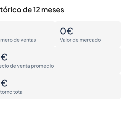
stórico de 12 meses
0
0€
mero de ventas
Valor de mercado
0€
ecio de venta promedio
0€
torno total