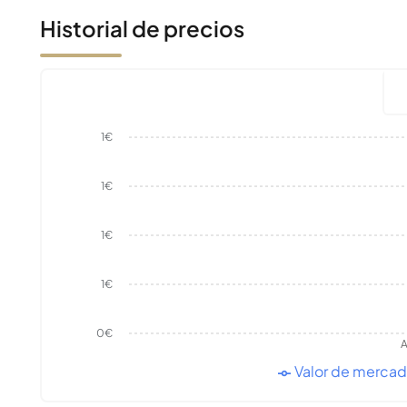
Historial de precios
1€
1€
1€
1€
0€
A
Valor de merca