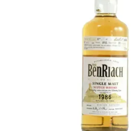
Taiwán
Glendronach
Estados Unidos
Highland Park
Redbreast
Marcas
Royal Salute
Ardbeg
Springbank
Dalmore
Glenfiddich
Bourbon y Americano
Hibiki
Blanton's
Johnnie Walker
Booker's
Laphroaig
Eagle Rare
Macallan
Jack Daniel's
Midleton
Jim Beam
Springbank
Maker's Mark
Yamazaki
Michter's
Pappy Van Winkle
Mejores Ofertas
Weller
Ofertas Destacadas
Woodford Reserve
Menos de 50€
50-100€
Espirituosos y Ron