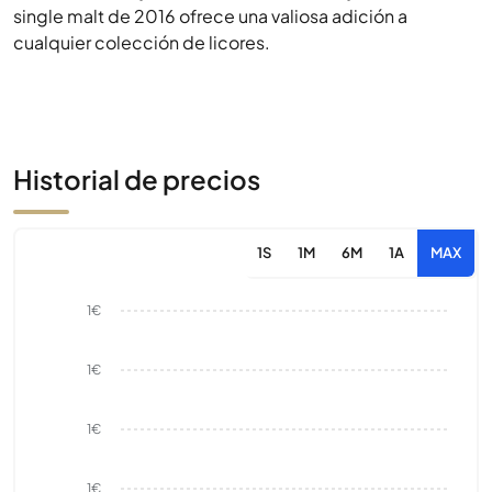
single malt de 2016 ofrece una valiosa adición a
cualquier colección de licores.
Historial de precios
1S
1M
6M
1A
MAX
1€
1€
1€
1€