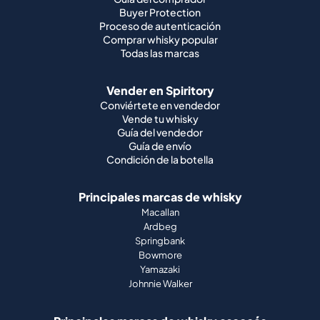
Buyer Protection
Proceso de autenticación
Comprar whisky popular
Todas las marcas
Vender en Spiritory
Conviértete en vendedor
Vende tu whisky
Guía del vendedor
Guía de envío
Condición de la botella
Principales marcas de whisky
Macallan
Ardbeg
Springbank
Bowmore
Yamazaki
Johnnie Walker