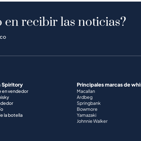
 en recibir las noticias?
ico
 Spiritory
Principales marcas de wh
e en vendedor
Macallan
hisky
Ardbeg
ndedor
Springbank
ío
Bowmore
e la botella
Yamazaki
Johnnie Walker