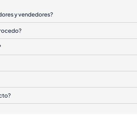
dores y vendedores?
procedo?
?
cto?