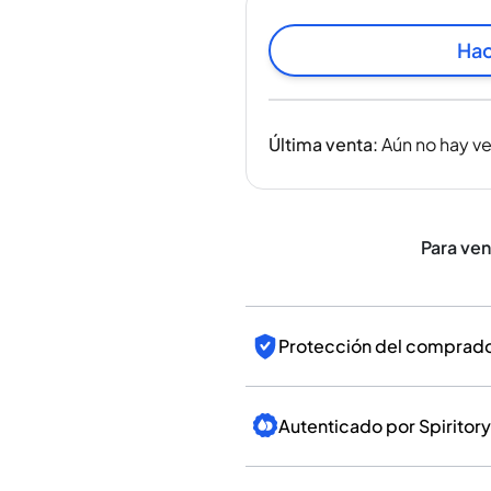
India
Taiwán
Hac
China
Corea
América y el Caribe
Última venta
:
Aún no hay v
Estados Unidos
Canadá
México
Jamaica
Para ve
Guyana
Barbados
Protección del comprador
Autenticado por Spiritory