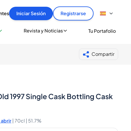
articular
llas rápido, con seguridad y al mejor precio.
ntes
Iniciar Sesión
Registrarse
sionalmente
Revista y Noticias
Tu Portafolio
 a miles de amantes del whisky y los destilados.
ante de Spiritory
Compartir
ld 1997 Single Cask Bottling Cask
abrir
|
70cl |
51.7%