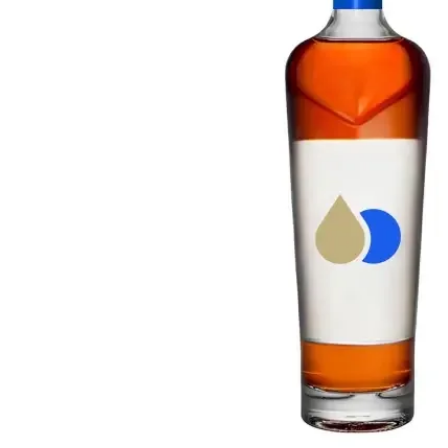
Taiwán
Glendronach
Estados Unidos
Highland Park
Redbreast
Marcas
Royal Salute
Ardbeg
Springbank
Dalmore
Glenfiddich
Bourbon y Americano
Hibiki
Blanton's
Johnnie Walker
Booker's
Laphroaig
Eagle Rare
Macallan
Jack Daniel's
Midleton
Jim Beam
Springbank
Maker's Mark
Yamazaki
Michter's
Pappy Van Winkle
Mejores Ofertas
Weller
Ofertas Destacadas
Woodford Reserve
Menos de 50€
50-100€
Espirituosos y Ron