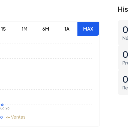
Hi
1S
1M
6M
1A
MAX
Nú
Pr
Re
ug 26
do
Ventas