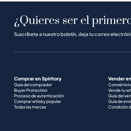
¿Quieres ser el primero
Suscríbete a nuestro boletín, deja tu correo electrón
Comprar en Spiritory
Vender en
Guía del comprador
Conviértet
Buyer Protection
Vende tu w
Proceso de autenticación
Guía del ve
Comprar whisky popular
Guía de env
Todas las marcas
Condición d