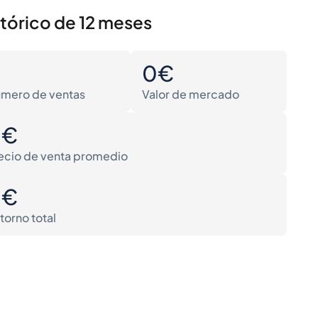
stórico de 12 meses
0
0€
mero de ventas
Valor de mercado
0€
ecio de venta promedio
0€
torno total