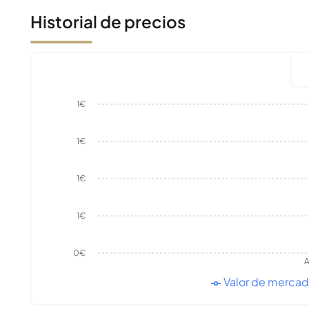
Historial de precios
1€
1€
1€
1€
0€
A
Valor de merca