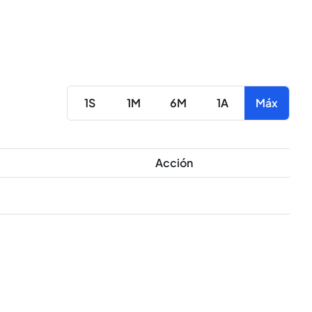
1S
1M
6M
1A
Máx
Acción