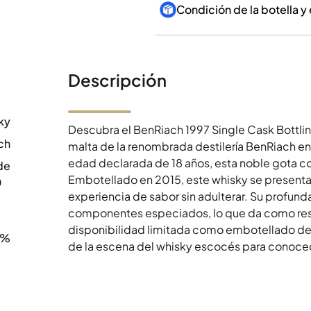
Condición de la botella y
Descripción
ky
Descubra el BenRiach 1997 Single Cask Bottli
ch
malta de la renombrada destilería BenRiach e
edad declarada de 18 años, esta noble gota c
de
Embotellado en 2015, este whisky se presenta
0
experiencia de sabor sin adulterar. Su profunda
componentes especiados, lo que da como resul
disponibilidad limitada como embotellado de un
7%
de la escena del whisky escocés para conoced