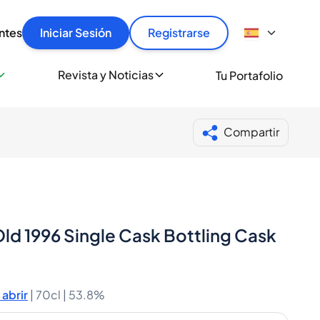
articular
llas rápido, con seguridad y al mejor precio.
ntes
Iniciar Sesión
Registrarse
sionalmente
Revista y Noticias
Tu Portafolio
 a miles de amantes del whisky y los destilados.
ante de Spiritory
Compartir
ld 1996 Single Cask Bottling Cask
abrir
|
70cl |
53.8%