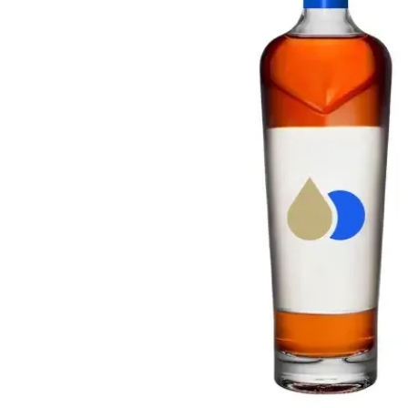
Taiwán
Glendronach
Estados Unidos
Highland Park
Redbreast
Marcas
Royal Salute
Ardbeg
Springbank
Dalmore
Glenfiddich
Bourbon y Americano
Hibiki
Blanton's
Johnnie Walker
Booker's
Laphroaig
Eagle Rare
Macallan
Jack Daniel's
Midleton
Jim Beam
Springbank
Maker's Mark
Yamazaki
Michter's
Pappy Van Winkle
Mejores Ofertas
Weller
Ofertas Destacadas
Woodford Reserve
Menos de 50€
50-100€
Espirituosos y Ron