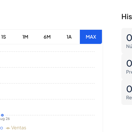
Hi
1S
1M
6M
1A
MAX
Nú
Pr
Re
ug 26
do
Ventas