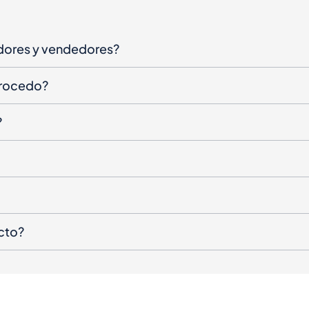
dores y vendedores?
procedo?
?
cto?