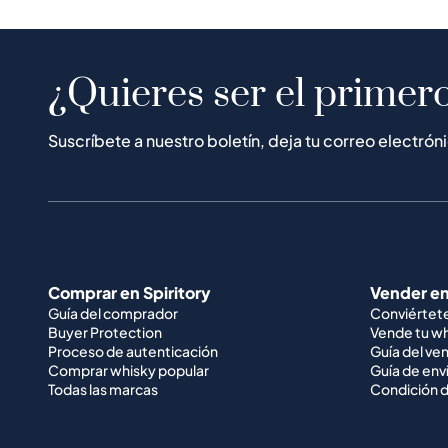
¿Quieres ser el primero
Suscríbete a nuestro boletín, deja tu correo electrón
Comprar en Spiritory
Vender en
Guía del comprador
Conviértet
Buyer Protection
Vende tu w
Proceso de autenticación
Guía del ve
Comprar whisky popular
Guía de env
Todas las marcas
Condición d