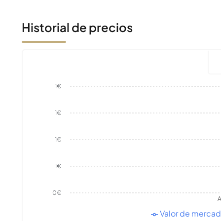
Historial de precios
1€
1€
1€
1€
0€
A
Valor de merca