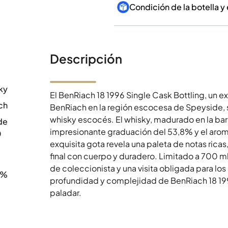
Condición de la botella y
Descripción
ky
El BenRiach 18 1996 Single Cask Bottling, un ex
ch
BenRiach en la región escocesa de Speyside, si
whisky escocés. El whisky, madurado en la bar
de
impresionante graduación del 53,8% y el aroma
0
exquisita gota revela una paleta de notas ric
final con cuerpo y duradero. Limitado a 700 ml
de coleccionista y una visita obligada para los
8%
profundidad y complejidad de BenRiach 18 199
paladar.