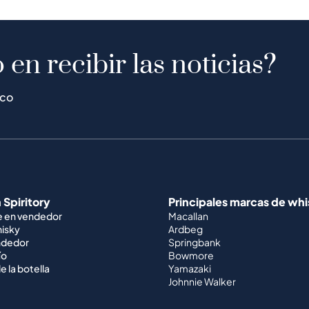
 en recibir las noticias?
ico
 Spiritory
Principales marcas de wh
e en vendedor
Macallan
hisky
Ardbeg
ndedor
Springbank
ío
Bowmore
e la botella
Yamazaki
Johnnie Walker