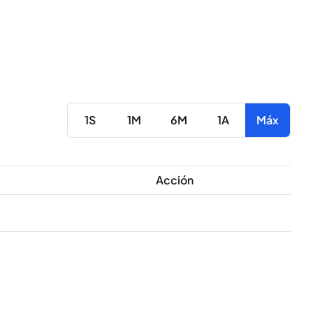
1S
1M
6M
1A
Máx
Acción