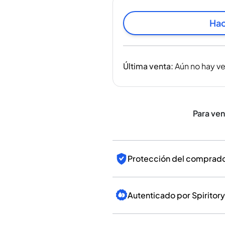
India
Taiwán
Hac
China
Corea
América y el Caribe
Última venta
:
Aún no hay v
Estados Unidos
Canadá
México
Jamaica
Para ve
Guyana
Barbados
Protección del comprador
Autenticado por Spiritory