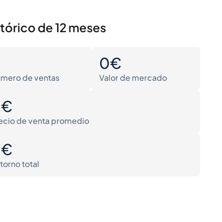
stórico de 12 meses
0
0€
mero de ventas
Valor de mercado
0€
ecio de venta promedio
0€
torno total