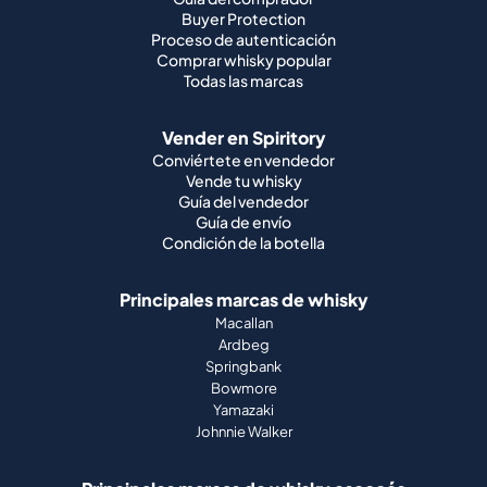
Buyer Protection
Proceso de autenticación
Comprar whisky popular
Todas las marcas
Vender en Spiritory
Conviértete en vendedor
Vende tu whisky
Guía del vendedor
Guía de envío
Condición de la botella
Principales marcas de whisky
Macallan
Ardbeg
Springbank
Bowmore
Yamazaki
Johnnie Walker