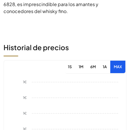
6828, es imprescindible para los amantes y
conocedores del whisky fino.
Historial de precios
1S
1M
6M
1A
MAX
1€
1€
1€
1€