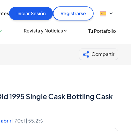
articular
llas rápido, con seguridad y al mejor precio.
ntes
Iniciar Sesión
Registrarse
sionalmente
Revista y Noticias
Tu Portafolio
 a miles de amantes del whisky y los destilados.
ante de Spiritory
Compartir
ld 1995 Single Cask Bottling Cask
abrir
|
70cl |
55.2%