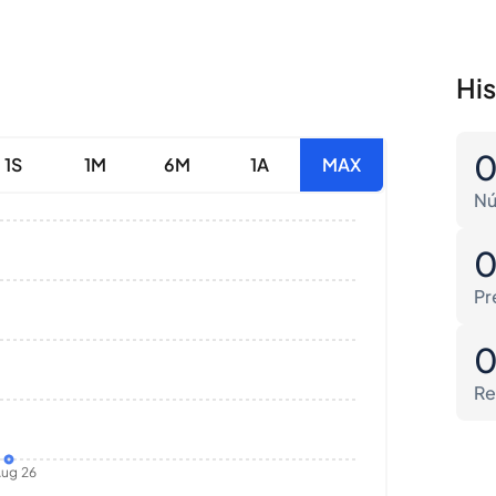
Hi
1S
1M
6M
1A
MAX
Nú
Pr
Re
ug 26