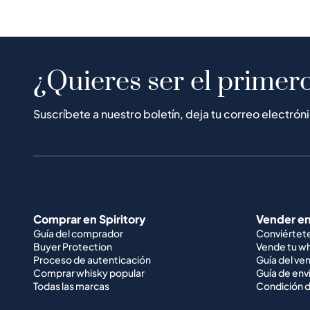
¿Quieres ser el primero
Suscríbete a nuestro boletín, deja tu correo electrón
Comprar en Spiritory
Vender en
Guía del comprador
Conviértet
Buyer Protection
Vende tu w
Proceso de autenticación
Guía del ve
Comprar whisky popular
Guía de env
Todas las marcas
Condición d