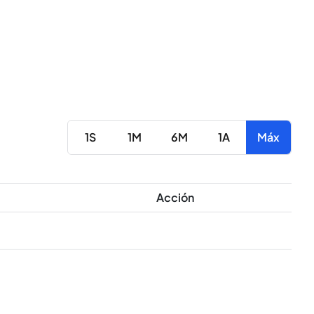
1S
1M
6M
1A
Máx
Acción