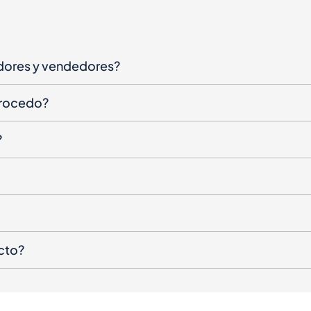
dores y vendedores?
procedo?
?
cto?