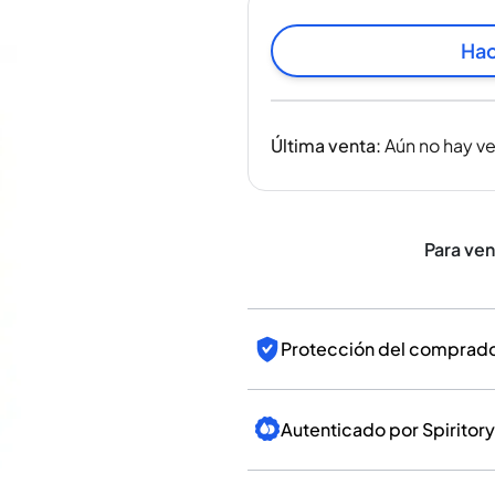
India
Taiwán
Hac
China
Corea
América y el Caribe
Última venta
:
Aún no hay v
Estados Unidos
Canadá
México
Jamaica
Para ve
Guyana
Barbados
Protección del comprador
Autenticado por Spiritory