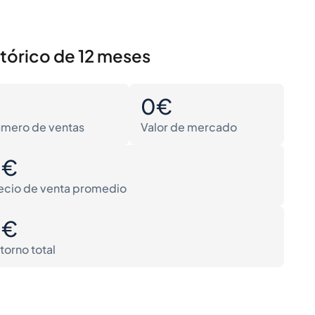
stórico de 12 meses
0
0€
mero de ventas
Valor de mercado
0€
ecio de venta promedio
0€
torno total