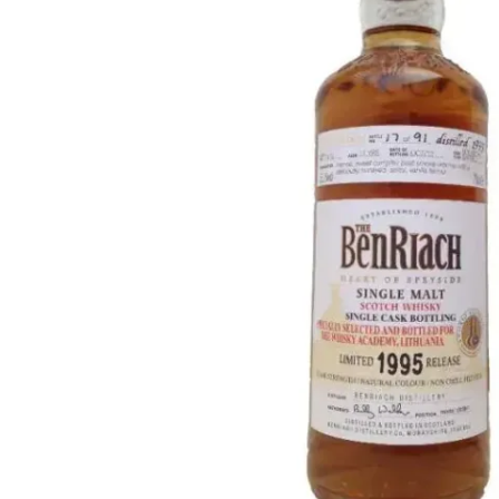
Taiwán
Glendronach
Estados Unidos
Highland Park
Redbreast
Marcas
Royal Salute
Ardbeg
Springbank
Dalmore
Glenfiddich
Bourbon y Americano
Hibiki
Blanton's
Johnnie Walker
Booker's
Laphroaig
Eagle Rare
Macallan
Jack Daniel's
Midleton
Jim Beam
Springbank
Maker's Mark
Yamazaki
Michter's
Pappy Van Winkle
Mejores Ofertas
Weller
Ofertas Destacadas
Woodford Reserve
Menos de 50€
50-100€
Espirituosos y Ron