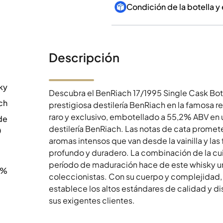
Condición de la botella y
Descripción
ky
Descubra el BenRiach 17/1995 Single Cask Bott
ch
prestigiosa destilería BenRiach en la famosa 
raro y exclusivo, embotellado a 55,2% ABV en un
de
destilería BenRiach. Las notas de cata promet
0
aromas intensos que van desde la vainilla y las 
profundo y duradero. La combinación de la cui
período de maduración hace de este whisky u
2%
coleccionistas. Con su cuerpo y complejidad,
establece los altos estándares de calidad y di
sus exigentes clientes.