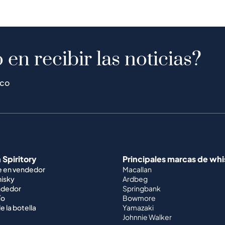
 en recibir las noticias?
ico
 Spiritory
Principales marcas de wh
e en vendedor
Macallan
hisky
Ardbeg
ndedor
Springbank
ío
Bowmore
e la botella
Yamazaki
Johnnie Walker