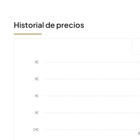
Historial de precios
1€
1€
1€
1€
0€
A