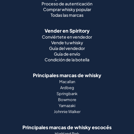
Proceso de autenticación
Comprar whisky popular
Todas las marcas
Vender en Spiritory
Conviértete en vendedor
Vende tu whisky
Guía del vendedor
Guía de envío
Condición de la botella
Principales marcas de whisky
Macallan
Ardbeg
Springbank
Bowmore
Yamazaki
Johnnie Walker
Principales marcas de whisky escocés
Highland Park