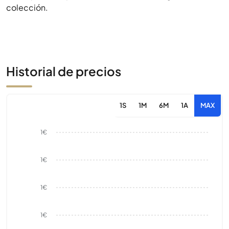
colección.
Historial de precios
1S
1M
6M
1A
MAX
1€
1€
1€
1€