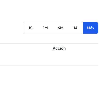
1S
1M
6M
1A
Máx
Acción