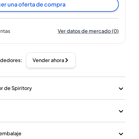
er una oferta de compra
entas
Ver datos de mercado
(
0
)
ndedores
:
Vender ahora
 de Spiritory
 embalaje