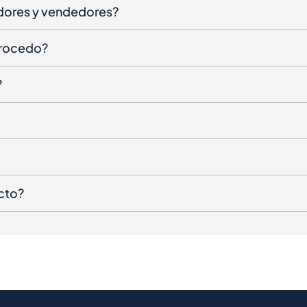
dores y vendedores?
procedo?
?
cto?