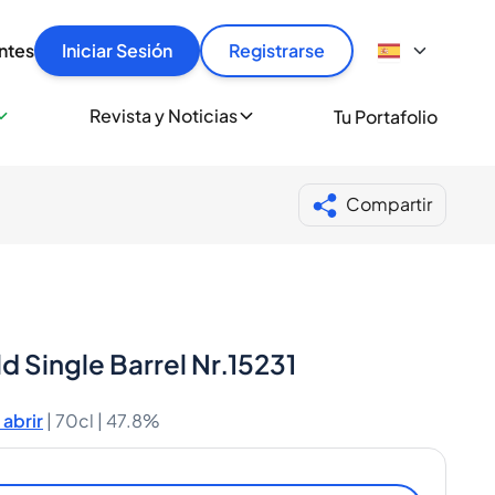
articular
llas rápido, con seguridad y al mejor precio.
ntes
Iniciar Sesión
Registrarse
sionalmente
Revista y Noticias
Tu Portafolio
 a miles de amantes del whisky y los destilados.
ante de Spiritory
Compartir
d Single Barrel Nr.15231
abrir
|
70cl |
47.8%