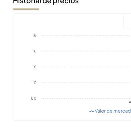
Historial de precios
1€
1€
1€
1€
0€
A
Valor de merca