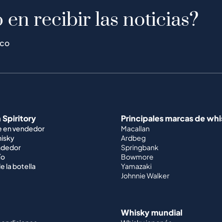
 en recibir las noticias?
ico
 Spiritory
Principales marcas de wh
e en vendedor
Macallan
hisky
Ardbeg
ndedor
Springbank
ío
Bowmore
e la botella
Yamazaki
Johnnie Walker
Whisky mundial