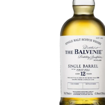
Taiwán
Glendronach
Estados Unidos
Highland Park
Redbreast
Marcas
Royal Salute
Ardbeg
Springbank
Dalmore
Glenfiddich
Bourbon y Americano
Hibiki
Blanton's
Johnnie Walker
Booker's
Laphroaig
Eagle Rare
Macallan
Jack Daniel's
Midleton
Jim Beam
Springbank
Maker's Mark
Yamazaki
Michter's
Pappy Van Winkle
Mejores Ofertas
Weller
Ofertas Destacadas
Woodford Reserve
Menos de 50€
50-100€
Espirituosos y Ron