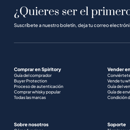
¿Quieres ser el primero
Suscríbete a nuestro boletín, deja tu correo electrón
Comprar en Spiritory
Vender en
Guía del comprador
Conviértet
Buyer Protection
Vende tu w
Proceso de autenticación
Guía del ve
Comprar whisky popular
Guía de env
Todas las marcas
Condición d
Sobre nosotros
Soporte