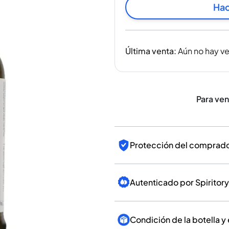
India
Hac
Taiwán
China
Corea
Última venta
:
Aún no hay v
América y el Caribe
Estados Unidos
Canadá
México
Para ve
Jamaica
Guyana
Barbados
Protección del comprador
Autenticado por Spiritory
Condición de la botella y