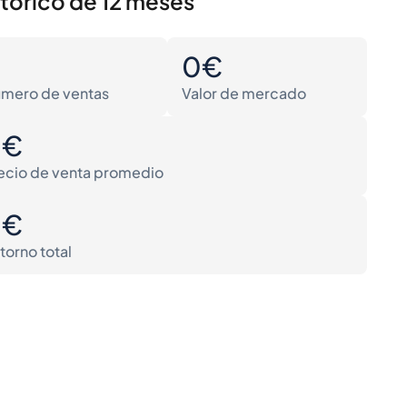
stórico de 12 meses
0
0€
mero de ventas
Valor de mercado
0€
ecio de venta promedio
0€
torno total