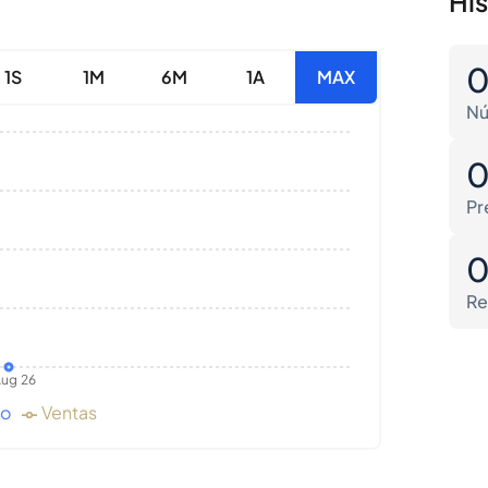
Hi
1S
1M
6M
1A
MAX
Nú
Pr
Re
ug 26
do
Ventas