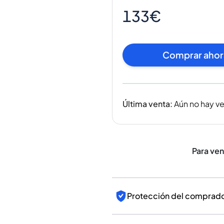
India
133€
Taiwán
China
Corea
Comprar ahor
América y el Caribe
Estados Unidos
Canadá
México
Última venta
:
Aún no hay v
Jamaica
Guyana
Barbados
Para ve
Protección del comprador