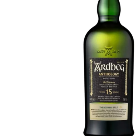
Taiwán
Glendronach
Estados Unidos
Highland Park
Redbreast
Marcas
Royal Salute
Ardbeg
Springbank
Dalmore
Glenfiddich
Bourbon y Americano
Hibiki
Blanton's
Johnnie Walker
Booker's
Laphroaig
Eagle Rare
Macallan
Jack Daniel's
Midleton
Jim Beam
Springbank
Maker's Mark
Yamazaki
Michter's
Pappy Van Winkle
Mejores Ofertas
Weller
Ofertas Destacadas
Woodford Reserve
Menos de 50€
50-100€
Espirituosos y Ron