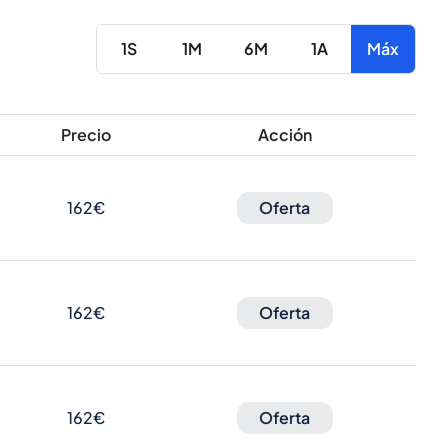
1S
1M
6M
1A
Máx
Precio
Acción
162€
Oferta
162€
Oferta
162€
Oferta