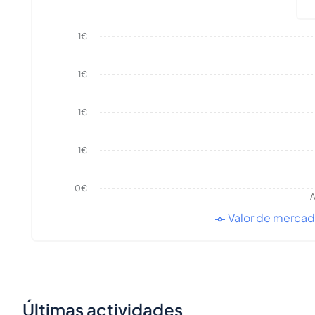
1€
1€
1€
1€
0€
A
Valor de merca
Últimas actividades