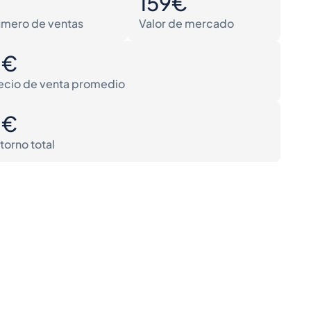
0
159€
mero de ventas
Valor de mercado
0€
ecio de venta promedio
0€
torno total