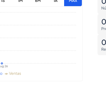
1S
1M
6M
1A
MAX
Nú
Pr
Re
ug 26
do
Ventas