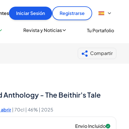
articular
llas rápido, con seguridad y al mejor precio.
ntes
Iniciar Sesión
Registrarse
sionalmente
Revista y Noticias
Tu Portafolio
 a miles de amantes del whisky y los destilados.
ante de Spiritory
Compartir
 Anthology - The Beithir's Tale
abrir
|
70cl |
46%
| 2025
Envio Incluido