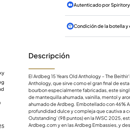
Autenticado por Spiritory
Condición de la botella y
Descripción
ky
El Ardbeg 15 Years Old Anthology – The Beithir’
eg
Anthology, que sirve como el gran final de esta
nd
bourbon especialmente fabricadas, este single 
de mantequilla ahumada, vainilla, mentol y aro
0
ahumado de Ardbeg. Embotellado con 46% ABV, s
profundidad dulce y compleja que cautiva a c
Outstanding’ (98 puntos) en la IWSC 2025, es
Ardbeg.com y en las Ardbeg Embassies, y desd
25