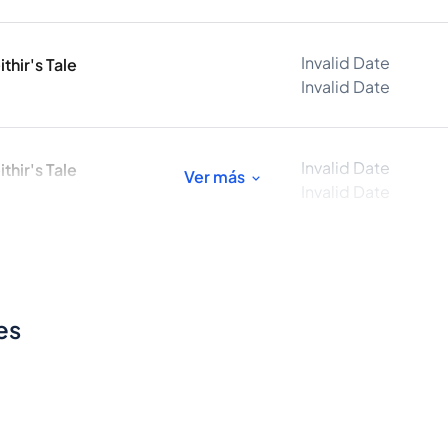
Invalid Date
thir's Tale
Invalid Date
Invalid Date
thir's Tale
Ver más
Invalid Date
es