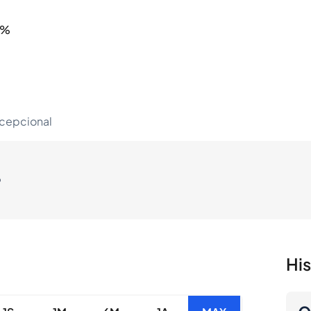
0%
xcepcional
o
Hi