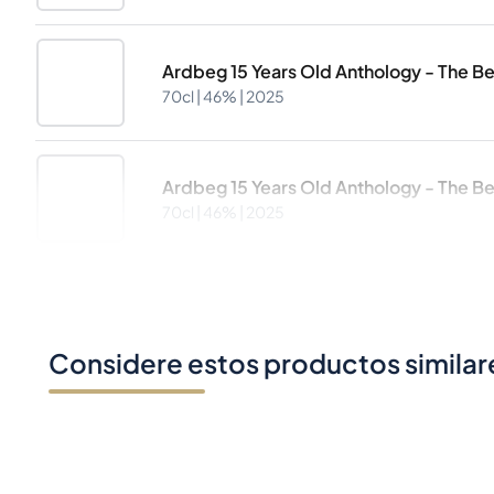
Ardbeg 15 Years Old Anthology - The Bei
70cl |
46%
| 2025
Ardbeg 15 Years Old Anthology - The Bei
70cl |
46%
| 2025
Considere estos productos similar