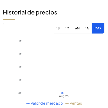
Historial de precios
1S
1M
6M
1A
MAX
1€
1€
1€
1€
0€
Aug 26
Valor de mercado
Ventas