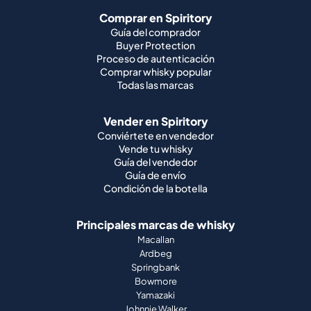
Comprar en Spiritory
Guía del comprador
Buyer Protection
Proceso de autenticación
Comprar whisky popular
Todas las marcas
Vender en Spiritory
Conviértete en vendedor
Vende tu whisky
Guía del vendedor
Guía de envío
Condición de la botella
Principales marcas de whisky
Macallan
Ardbeg
Springbank
Bowmore
Yamazaki
Johnnie Walker