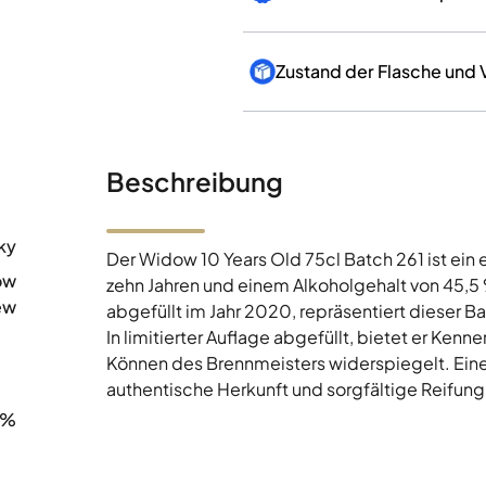
Zustand der Flasche und
Beschreibung
ky
Der Widow 10 Years Old 75cl Batch 261 ist ein e
ow
zehn Jahren und einem Alkoholgehalt von 45,5 
ew
abgefüllt im Jahr 2020, repräsentiert dieser B
In limitierter Auflage abgefüllt, bietet er Kenn
0
Können des Brennmeisters widerspiegelt. Eine 
authentische Herkunft und sorgfältige Reifung
5%