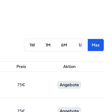
1W
1M
6M
1J
Max
Preis
Aktion
75€
Angebote
75€
Angebote