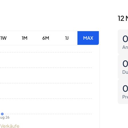
12 
1W
1M
6M
1J
MAX
An
Du
Pr
ug 26
Verkäufe