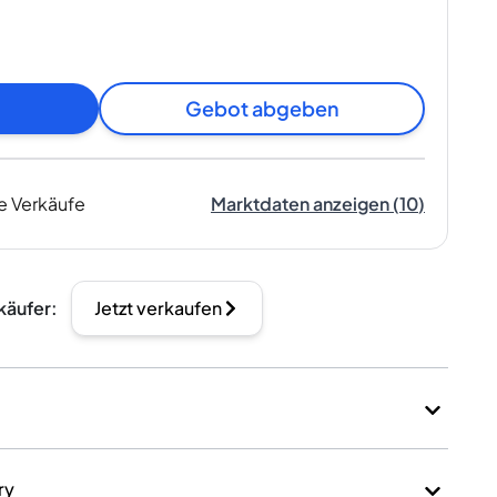
Gebot abgeben
e Verkäufe
Marktdaten anzeigen
(
10
)
käufer
:
Jetzt verkaufen
ry