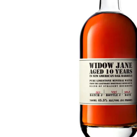
Taiwan
Glendronach
Vereinigte Staaten
Highland Park
Redbreast
Marken
Royal Salute
Ardbeg
Springbank
Dalmore
Glenfiddich
Bourbon & Amerikanisch
Hibiki
Blanton's
Johnnie Walker
Booker's
Laphroaig
Eagle Rare
Macallan
Jack Daniel's
Midleton
Jim Beam
Springbank
Maker's Mark
Yamazaki
Michter's
Pappy Van Winkle
Top-Angebote
Weller
Hot Deals
Woodford Reserve
Unter 50€
50-100€
Spirituosen & Rum