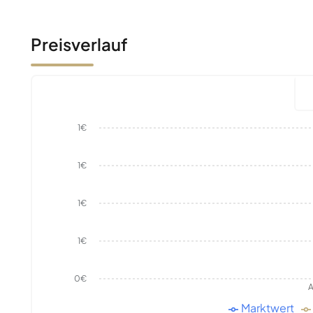
Preisverlauf
1€
1€
1€
1€
0€
A
Marktwert