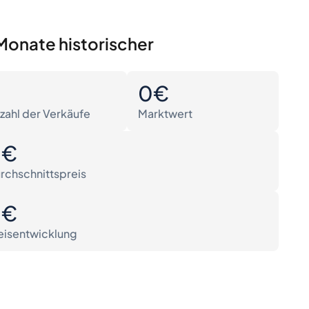
Monate historischer
0
0€
zahl der Verkäufe
Marktwert
0€
rchschnittspreis
0€
eisentwicklung