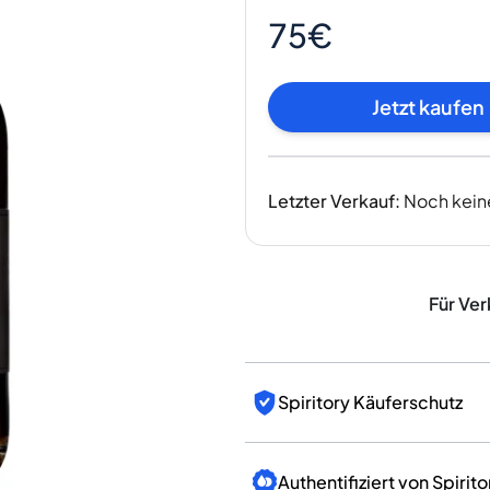
Indien
75€
Taiwan
China
Korea
Jetzt kaufen
Amerika & Karibik
Vereinigte Staaten
Kanada
Letzter Verkauf
:
Noch kein
Mexiko
Jamaika
Guyana
Barbados
Für Ver
Spiritory Käuferschutz
Authentifiziert von Spirito