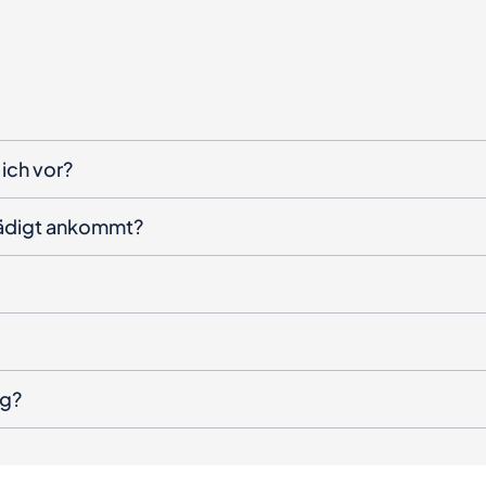
ich vor?
hädigt ankommt?
ng?