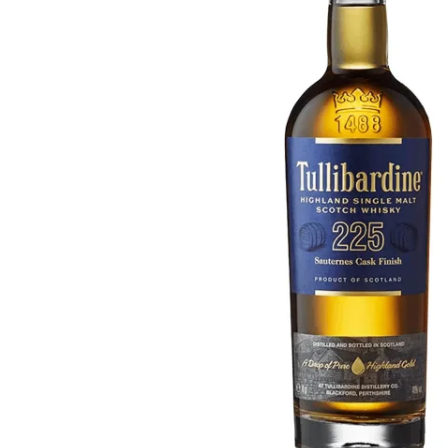
Taiwan
Glendronach
Vereinigte Staaten
Highland Park
Redbreast
Marken
Royal Salute
Ardbeg
Springbank
Dalmore
Glenfiddich
Bourbon & Amerikanisch
Hibiki
Blanton's
Johnnie Walker
Booker's
Laphroaig
Eagle Rare
Macallan
Jack Daniel's
Midleton
Jim Beam
Springbank
Maker's Mark
Yamazaki
Michter's
Pappy Van Winkle
Top-Angebote
Weller
Hot Deals
Woodford Reserve
Unter 50€
50-100€
Spirituosen & Rum