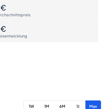
0€
rchschnittspreis
0€
eisentwicklung
1W
1M
6M
1J
Max