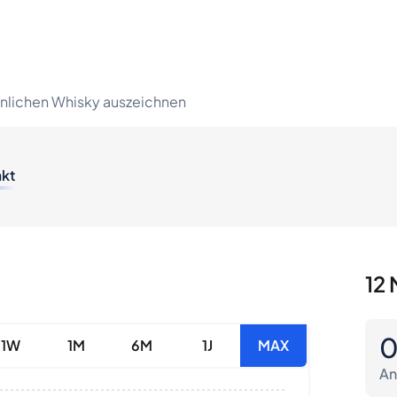
lichen Whisky auszeichnen
akt
12 
1W
1M
6M
1J
MAX
An