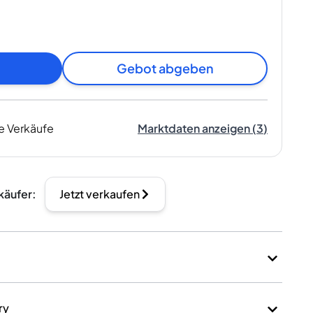
Gebot abgeben
e Verkäufe
Marktdaten anzeigen
(
3
)
käufer
:
Jetzt verkaufen
ry