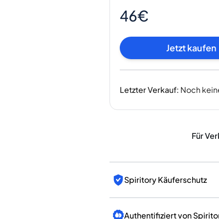
Indien
46€
Taiwan
China
Korea
Jetzt kaufen
Amerika & Karibik
Vereinigte Staaten
Kanada
Letzter Verkauf
:
Noch kein
Mexiko
Jamaika
Guyana
Barbados
Für Ver
Spiritory Käuferschutz
Authentifiziert von Spirito