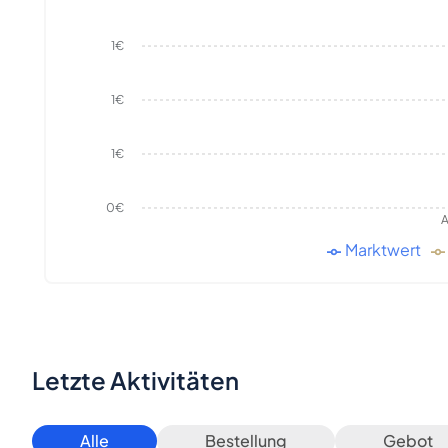
1€
1€
1€
0€
A
Marktwert
Letzte Aktivitäten
Alle
Bestellung
Gebot