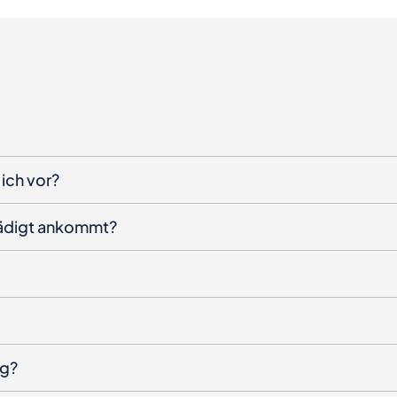
ich vor?
hädigt ankommt?
ng?