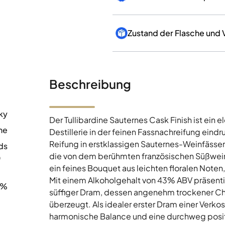
Zustand der Flasche und
Beschreibung
ky
Der Tullibardine Sauternes Cask Finish ist ein 
ne
Destillerie in der feinen Fassnachreifung eindru
Reifung in erstklassigen Sauternes-Weinfässer
ds
die von dem berühmten französischen Süßwein 
0
ein feines Bouquet aus leichten floralen Note
Mit einem Alkoholgehalt von 43% ABV präsent
0%
süffiger Dram, dessen angenehm trockener Ch
überzeugt. Als idealer erster Dram einer Verko
harmonische Balance und eine durchweg positi