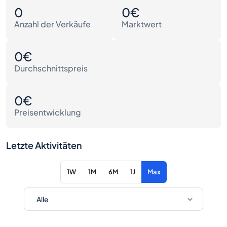
0
0€
Anzahl der Verkäufe
Marktwert
0€
Durchschnittspreis
0€
Preisentwicklung
Letzte Aktivitäten
1W
1M
6M
1J
Max