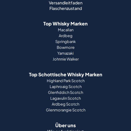
Versandleitfaden
Flaschenzustand
Top Whisky Marken
Macallan
Ardbeg
Springbank
Bowmore
Yamazaki
Johnnie Walker
Top Schottische Whisky Marken
Highland Park Scotch
Laphroaig Scotch
Glenfiddich Scotch
Lagavulin Scotch
Ardbeg Scotch
Glenmorangie Scotch
Über uns