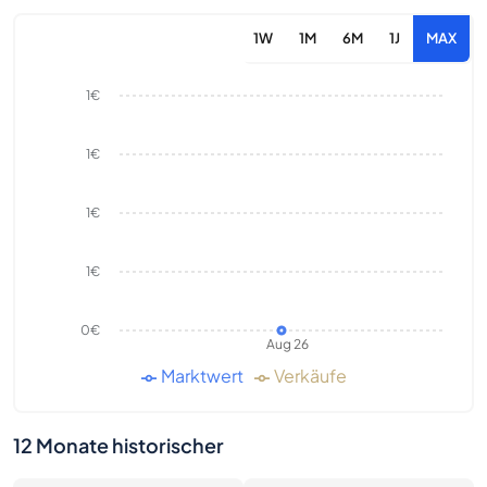
1W
1M
6M
1J
MAX
1€
1€
1€
1€
0€
Aug 26
Marktwert
Verkäufe
12 Monate historischer