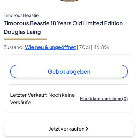
Timorous Beastie
Timorous Beastie 18 Years Old Limited Edition
Douglas Laing
Zustand
:
Wie neu & ungeöffnet
|
70cl |
46.8%
Gebot abgeben
Letzter Verkauf
:
Noch keine
Marktdaten anzeigen
(
0
)
Verkäufe
Jetzt verkaufen