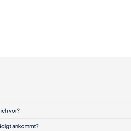
ich vor?
hädigt ankommt?