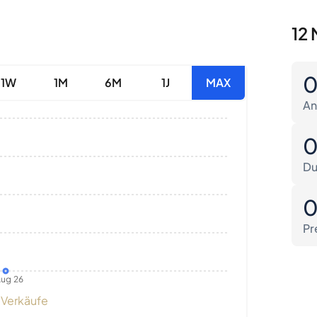
12 
1W
1M
6M
1J
MAX
An
Du
Pr
ug 26
Verkäufe