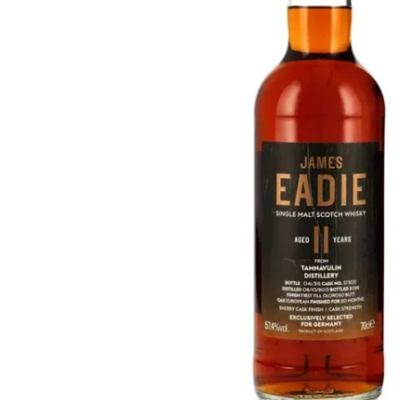
Taiwan
Glendronach
Vereinigte Staaten
Highland Park
Redbreast
Marken
Royal Salute
Ardbeg
Springbank
Dalmore
Glenfiddich
Bourbon & Amerikanisch
Hibiki
Blanton's
Johnnie Walker
Booker's
Laphroaig
Eagle Rare
Macallan
Jack Daniel's
Midleton
Jim Beam
Springbank
Maker's Mark
Yamazaki
Michter's
Pappy Van Winkle
Top-Angebote
Weller
Hot Deals
Woodford Reserve
Unter 50€
50-100€
Spirituosen & Rum