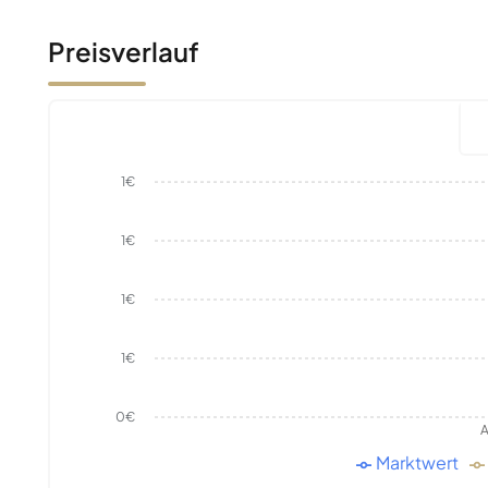
Preisverlauf
1€
1€
1€
1€
0€
A
Marktwert