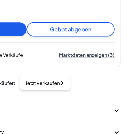
Gebot abgeben
e Verkäufe
Marktdaten anzeigen
(
3
)
käufer
:
Jetzt verkaufen
ry