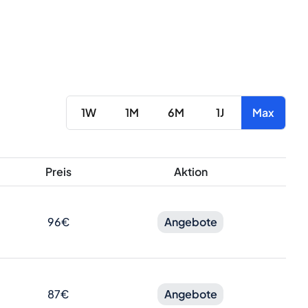
1W
1M
6M
1J
Max
Preis
Aktion
96€
Angebote
87€
Angebote