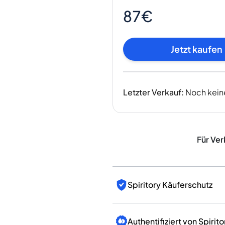
Indien
87€
Taiwan
China
Korea
Jetzt kaufen
Amerika & Karibik
Vereinigte Staaten
Kanada
Letzter Verkauf
:
Noch kein
Mexiko
Jamaika
Guyana
Barbados
Für Ver
Spiritory Käuferschutz
Authentifiziert von Spirito