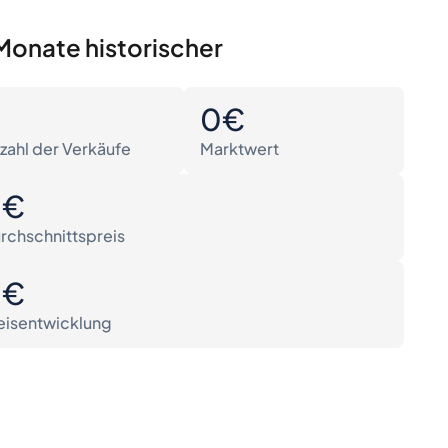
Monate historischer
0
0€
zahl der Verkäufe
Marktwert
0€
rchschnittspreis
0€
eisentwicklung