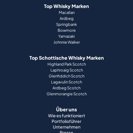
Top Whisky Marken
Macallan
Ardbeg
Springbank
Bowmore
Yamazaki
Johnnie Walker
Top Schottische Whisky Marken
Highland Park Scotch
Laphroaig Scotch
Glenfiddich Scotch
Lagavulin Scotch
Ardbeg Scotch
Glenmorangie Scotch
Über uns
Wie es funktioniert
Portfolioführer
Unternehmen
Presse