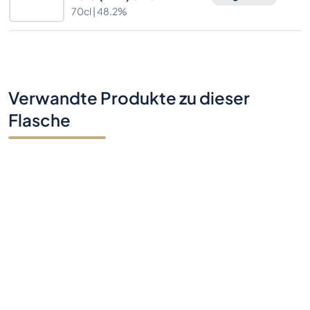
Batch Edition 13
70cl |
48.2%
Signatory Vintage
Verwandte Produkte zu dieser
Flasche