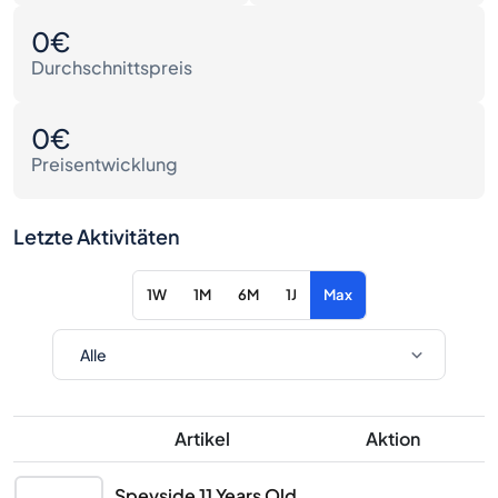
0€
Durchschnittspreis
0€
Preisentwicklung
Letzte Aktivitäten
1W
1M
6M
1J
Max
Artikel
Aktion
Speyside 11 Years Old