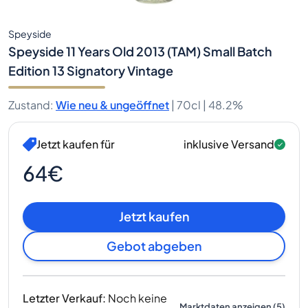
Speyside
Speyside 11 Years Old 2013 (TAM) Small Batch
Edition 13 Signatory Vintage
Zustand
:
Wie neu & ungeöffnet
|
70cl |
48.2%
Jetzt kaufen für
inklusive Versand
64€
Jetzt kaufen
Gebot abgeben
Letzter Verkauf
:
Noch keine
Marktdaten anzeigen
(
5
)