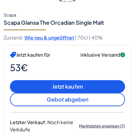
Scapa
Scapa Glansa The Orcadian Single Malt
Zustand
:
Wie neu & ungeöffnet
|
70cl |
40%
Jetzt kaufen für
inklusive Versand
53€
Jetzt kaufen
Gebot abgeben
Letzter Verkauf
:
Noch keine
Marktdaten anzeigen
(
7
)
Verkäufe