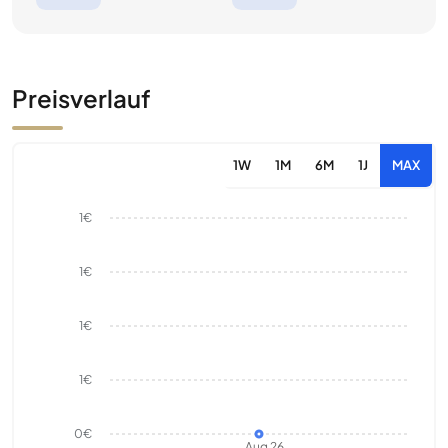
Preisverlauf
1W
1M
6M
1J
MAX
1€
1€
1€
1€
0€
Aug 26