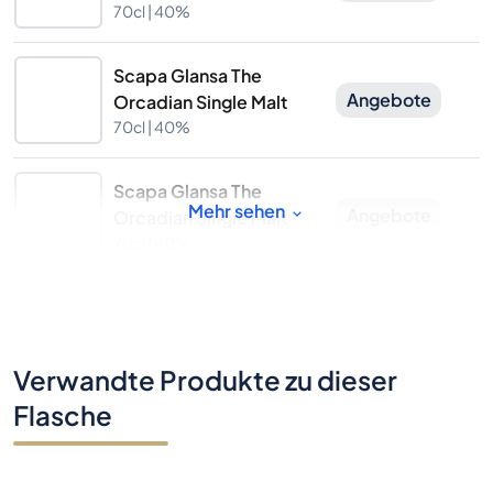
70cl |
40%
Scapa Glansa The
Angebote
Orcadian Single Malt
70cl |
40%
Scapa Glansa The
Mehr sehen
Angebote
Orcadian Single Malt
70cl |
40%
Verwandte Produkte zu dieser
Flasche