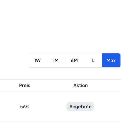
1W
1M
6M
1J
Max
Preis
Aktion
56€
Angebote