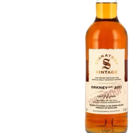
Taiwan
Glendronach
Vereinigte Staaten
Highland Park
Redbreast
Marken
Royal Salute
Ardbeg
Springbank
Dalmore
Glenfiddich
Bourbon & Amerikanisch
Hibiki
Blanton's
Johnnie Walker
Booker's
Laphroaig
Eagle Rare
Macallan
Jack Daniel's
Midleton
Jim Beam
Springbank
Maker's Mark
Yamazaki
Michter's
Pappy Van Winkle
Top-Angebote
Weller
Hot Deals
Woodford Reserve
Unter 50€
50-100€
Spirituosen & Rum