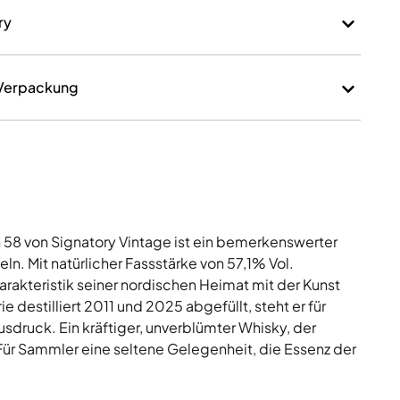
ry
 Verpackung
n 58 von Signatory Vintage ist ein bemerkenswerter
n. Mit natürlicher Fassstärke von 57,1% Vol.
harakteristik seiner nordischen Heimat mit der Kunst
ie destilliert 2011 und 2025 abgefüllt, steht er für
druck. Ein kräftiger, unverblümter Whisky, der
Für Sammler eine seltene Gelegenheit, die Essenz der