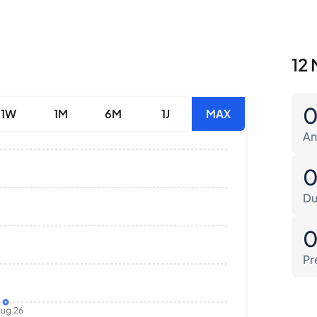
12 
1W
1M
6M
1J
MAX
An
Du
Pr
ug 26