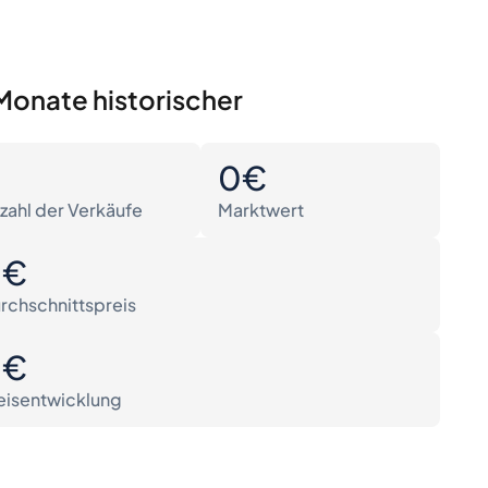
Monate historischer
0
0€
zahl der Verkäufe
Marktwert
0€
rchschnittspreis
0€
eisentwicklung