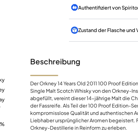
Authentifiziert von Spirito
Zustand der Flasche und
Beschreibung
ky
Der Orkney 14 Years Old 2011 100 Proof Editio
ey
Single Malt Scotch Whisky von den Orkney-Insel
abgefüllt, vereint dieser 14-jährige Malt die C
ay
der Fassreife. Als Teil der 100 Proof Edition-Ser
0
kompromisslose Qualität und authentischen Aus
Liebhaber ursprünglicher Aromen begeistert. 
1%
Orkney-Destillerie in Reinform zu erleben.