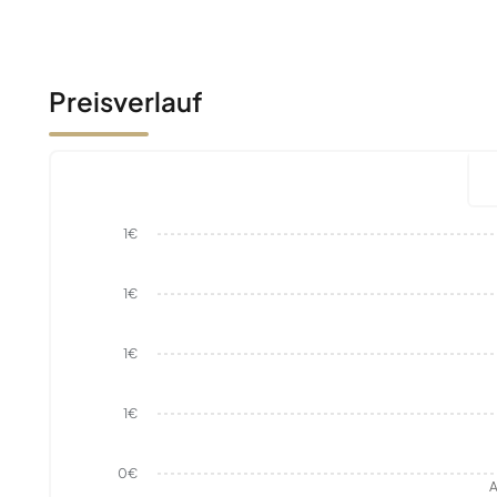
Preisverlauf
1€
1€
1€
1€
0€
A