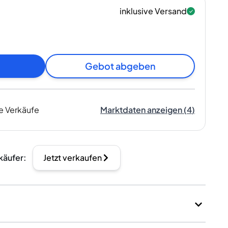
inklusive Versand
Gebot abgeben
e Verkäufe
Marktdaten anzeigen
(
4
)
käufer
:
Jetzt verkaufen