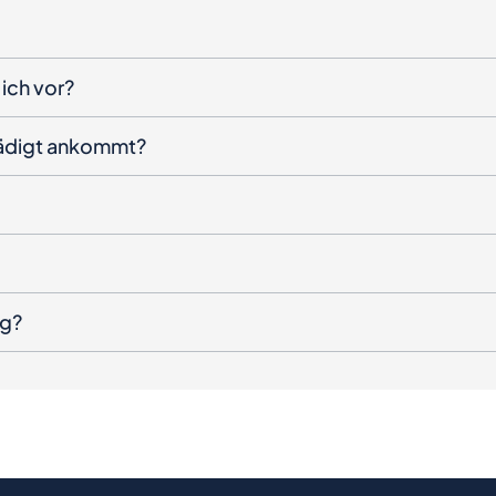
ich vor?
hädigt ankommt?
ng?