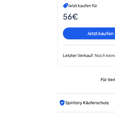
Indien
Jetzt kaufen für
Taiwan
China
56€
Korea
Amerika & Karibik
Jetzt kaufen
Vereinigte Staaten
Kanada
Mexiko
Jamaika
Letzter Verkauf
:
Noch kein
Guyana
Barbados
Für Ver
Spiritory Käuferschutz