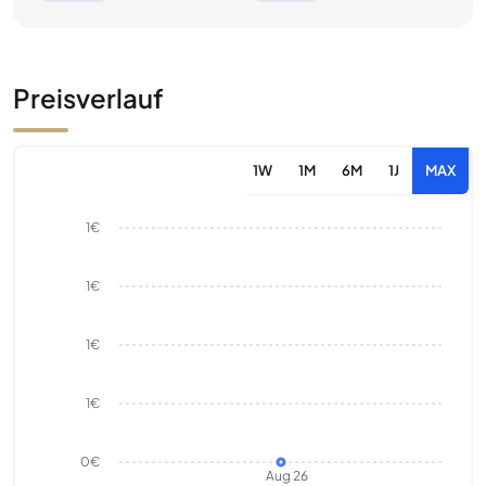
Preisverlauf
1W
1M
6M
1J
MAX
1€
1€
1€
1€
0€
Aug 26