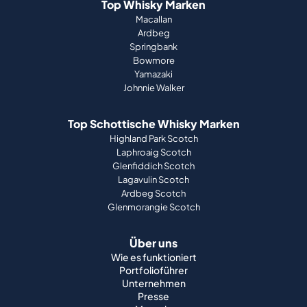
Top Whisky Marken
Macallan
Ardbeg
Springbank
Bowmore
Yamazaki
Johnnie Walker
Top Schottische Whisky Marken
Highland Park Scotch
Laphroaig Scotch
Glenfiddich Scotch
Lagavulin Scotch
Ardbeg Scotch
Glenmorangie Scotch
Über uns
Wie es funktioniert
Portfolioführer
Unternehmen
Presse