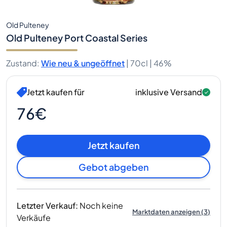
Old Pulteney
Old Pulteney Port Coastal Series
Zustand
:
Wie neu & ungeöffnet
|
70cl |
46%
Jetzt kaufen für
inklusive Versand
76€
Jetzt kaufen
Gebot abgeben
Letzter Verkauf
:
Noch keine
Marktdaten anzeigen
(
3
)
Verkäufe