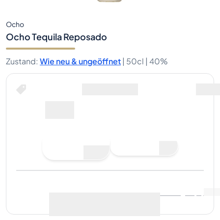
Ocho
Ocho Tequila Reposado
Zustand
:
Wie neu & ungeöffnet
|
50cl |
40%
Jetzt kaufen für
inklusive Versand
35€
Jetzt kaufen
Gebot abgeben
Letzter Verkauf
:
Noch keine
Marktdaten anzeigen
(
..
)
Verkäufe