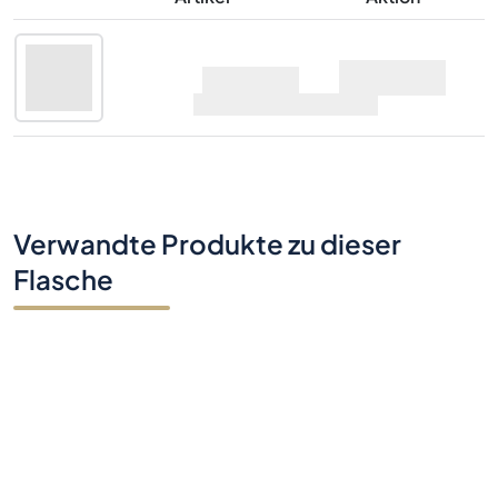
Artikel
Aktion
Ocho Tequila
Angebote
Reposado
50cl |
40%
Verwandte Produkte zu dieser
Flasche