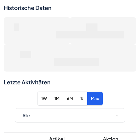
Historische Daten
0
0€
Anzahl der Verkäufe
Marktwert
0€
Durchschnittspreis
Letzte Aktivitäten
1W
1M
6M
1J
Max