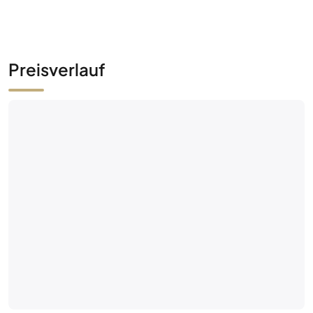
und Kenner gleichermaßen anspricht.
Preisverlauf