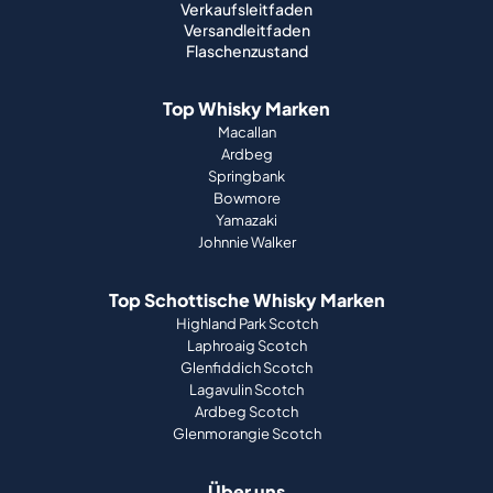
Verkaufen Sie Ihren Whisky
Verkaufsleitfaden
Versandleitfaden
Flaschenzustand
Top Whisky Marken
Macallan
Ardbeg
Springbank
Bowmore
Yamazaki
Johnnie Walker
Top Schottische Whisky Marken
Highland Park Scotch
Laphroaig Scotch
Glenfiddich Scotch
Lagavulin Scotch
Ardbeg Scotch
Glenmorangie Scotch