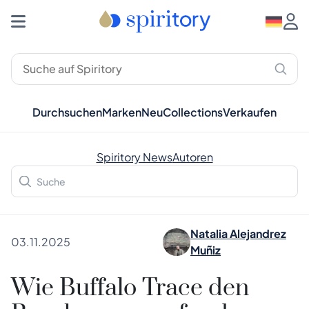
Durchsuchen
Marken
Neu
Collections
Verkaufen
Spiritory News
Autoren
Natalia Alejandrez
03.11.2025
Muñiz
Wie Buffalo Trace den