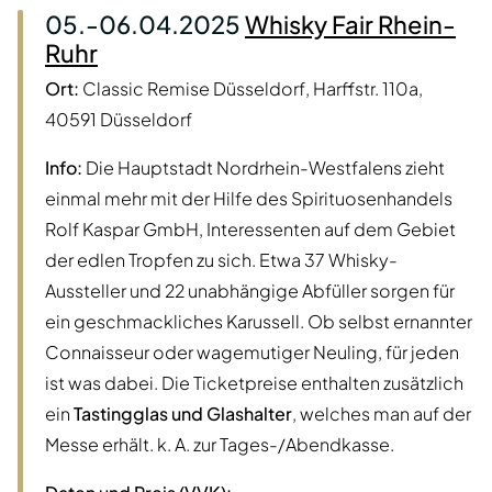
05.-06.04.2025
Whisky Fair Rhein-
Ruhr
Ort:
Classic Remise Düsseldorf, Harffstr. 110a,
40591 Düsseldorf
Info:
Die Hauptstadt Nordrhein-Westfalens zieht
einmal mehr mit der Hilfe des Spirituosenhandels
Rolf Kaspar GmbH, Interessenten auf dem Gebiet
der edlen Tropfen zu sich. Etwa 37 Whisky-
Aussteller und 22 unabhängige Abfüller sorgen für
ein geschmackliches Karussell. Ob selbst ernannter
Connaisseur oder wagemutiger Neuling, für jeden
ist was dabei. Die Ticketpreise enthalten zusätzlich
ein
Tastingglas und Glashalter
, welches man auf der
Messe erhält. k. A. zur Tages-/Abendkasse.