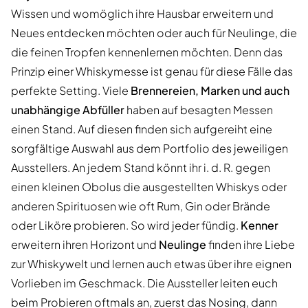
Wissen und womöglich ihre Hausbar erweitern und
Neues entdecken möchten oder auch für Neulinge, die
die feinen Tropfen kennenlernen möchten. Denn das
Prinzip einer Whiskymesse ist genau für diese Fälle das
perfekte Setting. Viele
Brennereien, Marken und auch
unabhängige Abfüller
haben auf besagten Messen
einen Stand. Auf diesen finden sich aufgereiht eine
sorgfältige Auswahl aus dem Portfolio des jeweiligen
Ausstellers. An jedem Stand könnt ihr i. d. R. gegen
einen kleinen Obolus die ausgestellten Whiskys oder
anderen Spirituosen wie oft Rum, Gin oder Brände
oder Liköre probieren. So wird jeder fündig.
Kenner
erweitern ihren Horizont und
Neulinge
finden ihre Liebe
zur Whiskywelt und lernen auch etwas über ihre eignen
Vorlieben im Geschmack. Die Aussteller leiten euch
beim Probieren oftmals an, zuerst das Nosing, dann