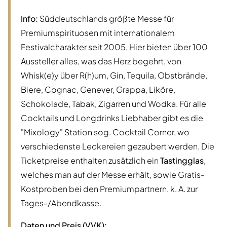
Info:
Süddeutschlands größte Messe für
Premiumspirituosen mit internationalem
Festivalcharakter seit 2005. Hier bieten über 100
Aussteller alles, was das Herz begehrt, von
Whisk(e)y über R(h)um, Gin, Tequila, Obstbrände,
Biere, Cognac, Genever, Grappa, Liköre,
Schokolade, Tabak, Zigarren und Wodka. Für alle
Cocktails und Longdrinks Liebhaber gibt es die
"Mixology" Station sog. Cocktail Corner, wo
verschiedenste Leckereien gezaubert werden. Die
Ticketpreise enthalten zusätzlich ein
Tastingglas
,
welches man auf der Messe erhält, sowie Gratis-
Kostproben bei den Premiumpartnern. k. A. zur
Tages-/Abendkasse.
Daten und Preis (VVK):