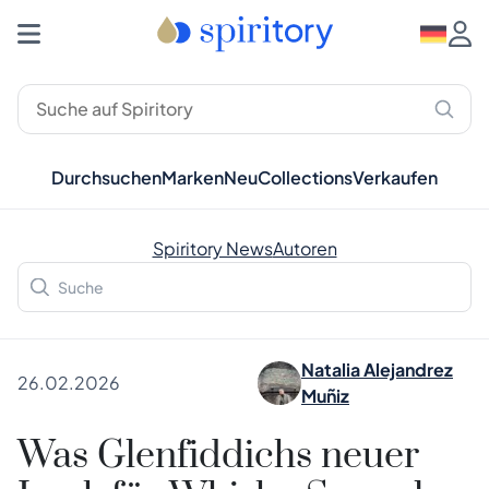
Durchsuchen
Marken
Neu
Collections
Verkaufen
Spiritory News
Autoren
Natalia Alejandrez
26.02.2026
Muñiz
Was Glenfiddichs neuer